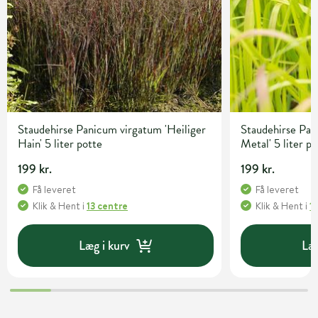
Staudehirse Panicum virgatum 'Heiliger
Staudehirse Pan
Hain' 5 liter potte
Metal' 5 liter p
199 kr.
199 kr.
Få leveret
Få leveret
Klik & Hent
i
13 centre
Klik & Hent
i
1
Læg i kurv
Læg