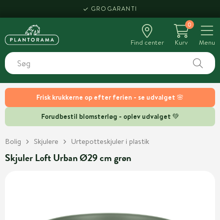
GROGARANTI
0
Find center
Kurv
Menu
Frisk krukkerne op efter ferien - se udvalget 🌸
Forudbestil blomsterløg - oplev udvalget 💚
Bolig
Skjulere
Urtepotteskjuler i plastik
Skjuler Loft Urban Ø29 cm grøn