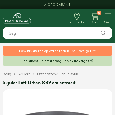
GROGARANTI
0
Find center
Kurv
Menu
Frisk krukkerne op efter ferien - se udvalget 🌸
Forudbestil blomsterløg - oplev udvalget 💚
Bolig
Skjulere
Urtepotteskjuler i plastik
Skjuler Loft Urban Ø39 cm antracit