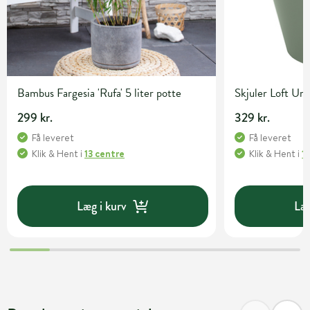
Bambus Fargesia 'Rufa' 5 liter potte
Skjuler Loft U
299 kr.
329 kr.
Få leveret
Få leveret
Klik & Hent
i
13 centre
Klik & Hent
i
1
Læg i kurv
Læg