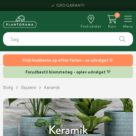
HENT SAMME DAG
GROGARANTI
0
Find center
Kurv
Menu
Frisk krukkerne op efter ferien - se udvalget 🌸
Forudbestil blomsterløg - oplev udvalget 💚
Bolig
Skjulere
Keramik
Keramik