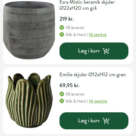
Esra Mistic keramik skjuler
Ø22xH20 cm grå
219 kr.
Få leveret
Klik & Hent
i
13 centre
Læg i kurv
Emilie skjuler Ø12xH12 cm grøn
69,95 kr.
Få leveret
Klik & Hent
i
14 centre
Læg i kurv