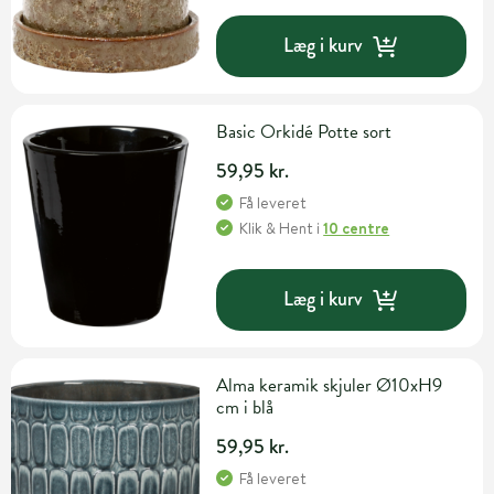
Læg i kurv
Basic Orkidé Potte sort
59,95 kr.
Få leveret
Klik & Hent
i
10 centre
Læg i kurv
Alma keramik skjuler Ø10xH9
cm i blå
59,95 kr.
Få leveret