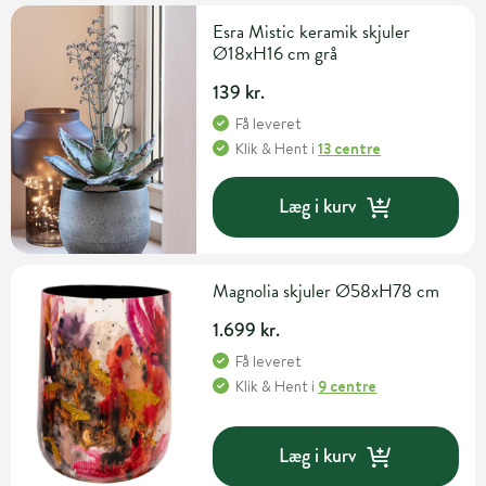
Esra Mistic keramik skjuler
Ø18xH16 cm grå
139 kr.
Få leveret
Klik & Hent
i
13 centre
Læg i kurv
Magnolia skjuler Ø58xH78 cm
1.699 kr.
Få leveret
Klik & Hent
i
9 centre
Læg i kurv