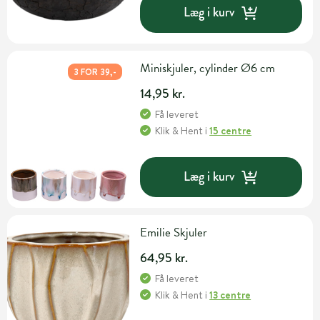
Læg i kurv
Miniskjuler, cylinder Ø6 cm
3 FOR 39,-
14,95 kr.
Få leveret
Klik & Hent
i
15 centre
Læg i kurv
Emilie Skjuler
64,95 kr.
Få leveret
Klik & Hent
i
13 centre