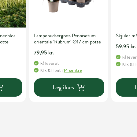
nechloa
Lampepudsergræs Pennisetum
Skjuler m
potte
orientale 'Rubrum' Ø17 cm potte
59,95 kr.
79,95 kr.
Få leve
Få leveret
Klik & 
e
Klik & Hent
i
14 centre
Læg i kurv
L