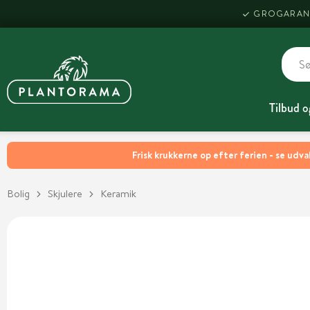
GROGARAN
Tilbud o
Frisk krukkerne op efter ferien - se udva
Bolig
Skjulere
Keramik