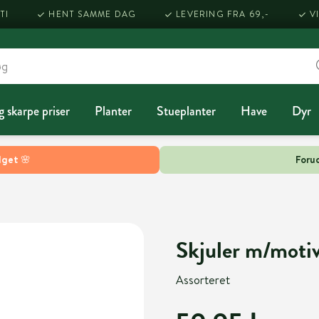
TI
HENT SAMME DAG
LEVERING FRA 69,-
V
g skarpe priser
Planter
Stueplanter
Have
Dyr
lget 🌸
Forud
Skjuler m/moti
Assorteret