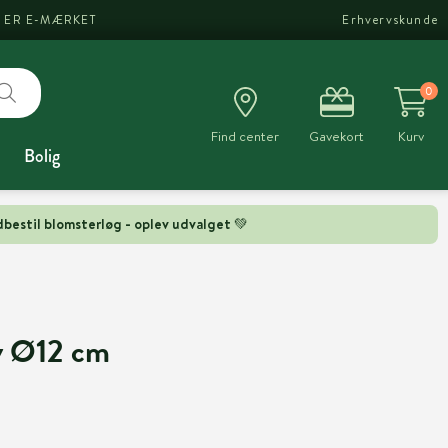
I ER E-MÆRKET
Erhvervskunde
0
Find center
Gavekort
Kurv
Bolig
bestil blomsterløg - oplev udvalget 💚
v Ø12 cm