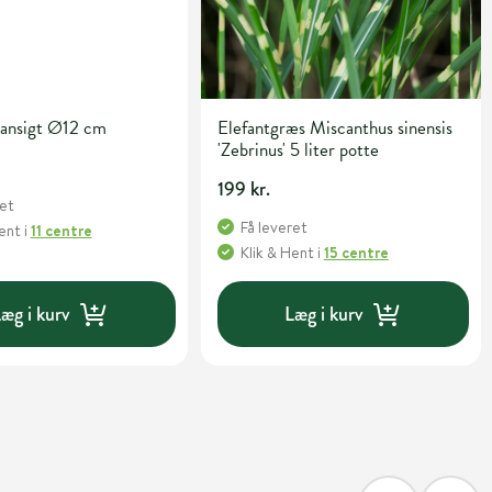
/ansigt Ø12 cm
Elefantgræs Miscanthus sinensis
'Zebrinus' 5 liter potte
199 kr.
ret
Få leveret
Hent
i
11 centre
Klik & Hent
i
15 centre
æg i kurv
Læg i kurv