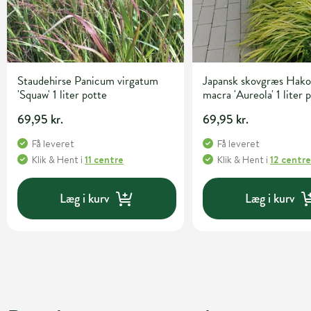
Staudehirse Panicum virgatum
Japansk skovgræs Hako
'Squaw' 1 liter potte
macra 'Aureola' 1 liter 
69,95 kr.
69,95 kr.
Få leveret
Få leveret
Klik & Hent
i
11 centre
Klik & Hent
i
12 centr
Læg i kurv
Læg i kurv