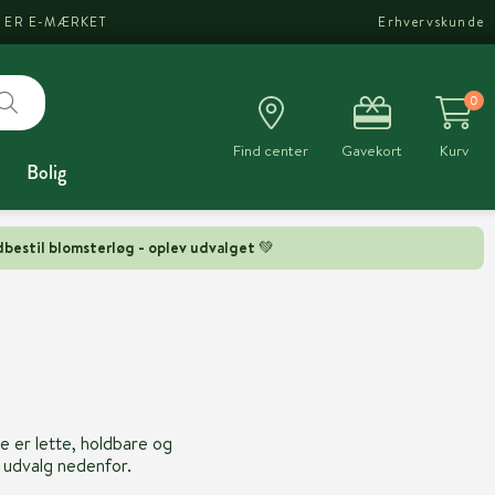
I ER E-MÆRKET
Erhvervskunde
0
Find center
Gavekort
Kurv
Bolig
bestil blomsterløg - oplev udvalget 💚
De er lette, holdbare og
e udvalg nedenfor.