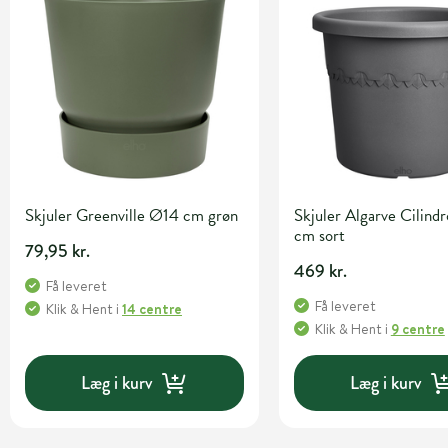
Skjuler Greenville Ø14 cm grøn
Skjuler Algarve Cilin
cm sort
79,95 kr.
469 kr.
Få leveret
Få leveret
Klik & Hent
i
14 centre
Klik & Hent
i
9 centre
Læg i kurv
Læg i kurv