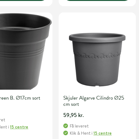
Green B. Ø17cm sort
Skjuler Algarve Cilindro Ø25
cm sort
.
59,95 kr.
ret
Få leveret
Hent
i
15 centre
Klik & Hent
i
15 centre