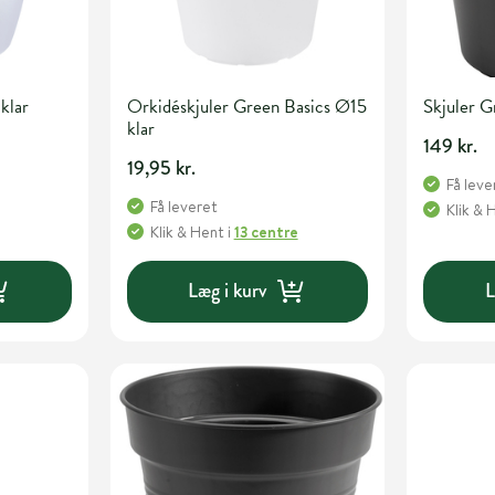
klar
Orkidéskjuler Green Basics Ø15
Skjuler 
klar
149 kr.
19,95 kr.
Få leve
Få leveret
Klik & 
Klik & Hent
i
13 centre
Læg i kurv
L