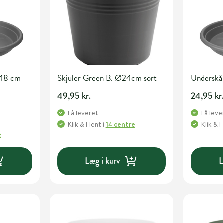
Ø48 cm
Skjuler Green B. Ø24cm sort
Underskå
49,95 kr.
24,95 kr
Få leveret
Få leve
Klik & Hent
i
14 centre
Klik & 
e
Læg i kurv
L