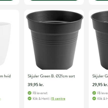
cm hvid
Skjuler Green B. Ø21cm sort
Skjuler 
39,95 kr.
29,95 kr
Få leveret
Få leve
e
Klik & Hent
i
15 centre
Klik & 