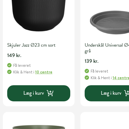
Skjuler Jazz Ø23 cm sort
Underskål Universal 
grå
149 kr.
139 kr.
Få leveret
Få leveret
Klik & Hent
i
10 centre
Klik & Hent
i
14 centr
Læg i kurv
Læg i kurv