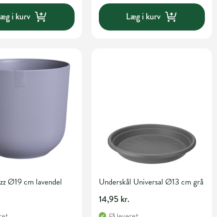
æg i kurv
Læg i kurv
azz Ø19 cm lavendel
Underskål Universal Ø13 cm grå
14,95 kr.
ret
Få leveret