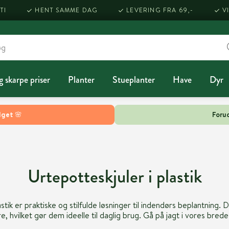
TI
HENT SAMME DAG
LEVERING FRA 69,-
V
g skarpe priser
Planter
Stueplanter
Have
Dyr
lget 🌸
Forud
Urtepotteskjuler i plastik
astik er praktiske og stilfulde løsninger til indendørs beplantning. 
 hvilket gør dem ideelle til daglig brug. Gå på jagt i vores bred