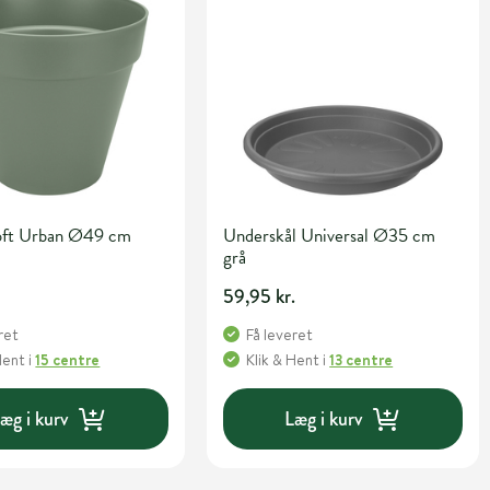
Loft Urban Ø49 cm
Underskål Universal Ø35 cm
grå
59,95 kr.
ret
Få leveret
Hent
i
15 centre
Klik & Hent
i
13 centre
æg i kurv
Læg i kurv