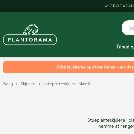
GROGARAN
Tilbud o
Frisk krukkerne op efter ferien - se udva
Bolig
Skjulere
Urtepotteskjuler i plastik
Stueplanteskjulere i pl
nemme at rengøre,