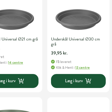
l Universal Ø21 cm grå
Underskål Universal Ø30 cm
grå
.
39,95 kr.
ret
Få leveret
Hent
i
14 centre
Klik & Hent
i
13 centre
æg i kurv
Læg i kurv