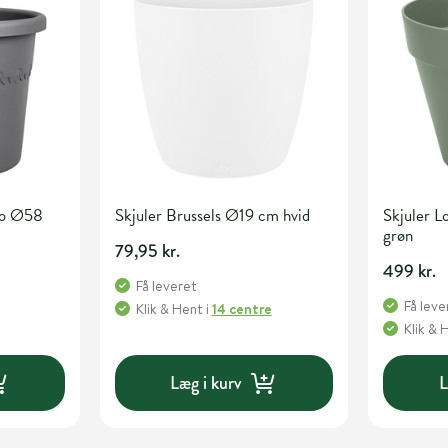
dro Ø58
Skjuler Brussels Ø19 cm hvid
Skjuler 
grøn
79,95 kr.
499 kr.
Få leveret
Få leve
Klik & Hent
i
14 centre
Klik & 
Læg i kurv
L