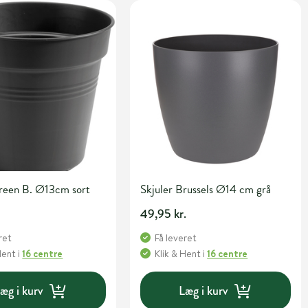
Green B. Ø13cm sort
Skjuler Brussels Ø14 cm grå
49,95 kr.
ret
Få leveret
Hent
i
16 centre
Klik & Hent
i
16 centre
æg i kurv
Læg i kurv