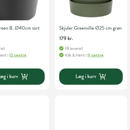
Green B. Ø40cm sort
Skjuler Greenville Ø25 cm grøn
179 kr.
ret
Få leveret
Hent
i
12 centre
Klik & Hent
i
11 centre
æg i kurv
Læg i kurv