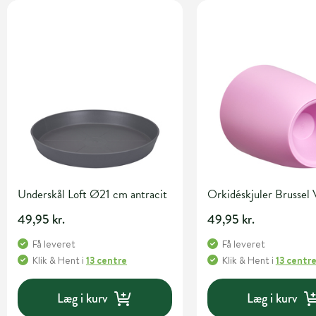
Underskål Loft Ø21 cm antracit
Orkidéskjuler Brussel 
49,95 kr.
49,95 kr.
Få leveret
Få leveret
Klik & Hent
i
13 centre
Klik & Hent
i
13 centr
Læg i kurv
Læg i kurv