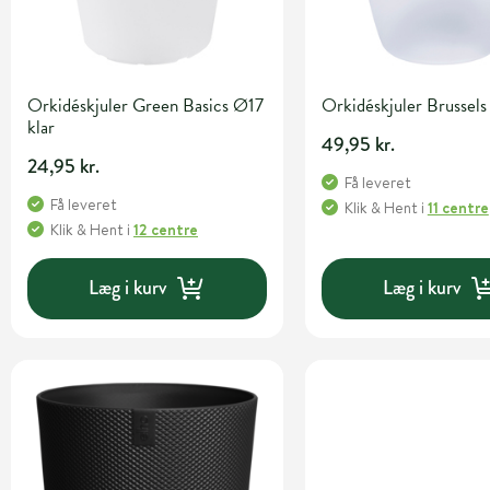
Orkidéskjuler Green Basics Ø17
Orkidéskjuler Brussels 
klar
49,95 kr.
24,95 kr.
Få leveret
Få leveret
Klik & Hent
i
11 centre
Klik & Hent
i
12 centre
Læg i kurv
Læg i kurv