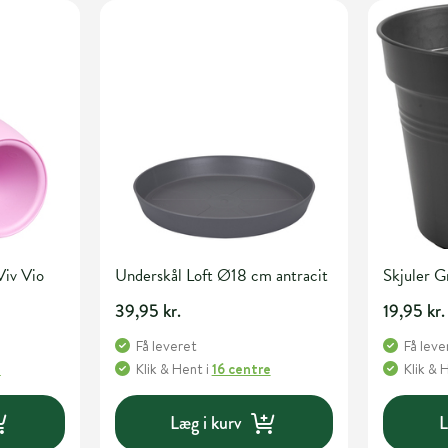
Viv Vio
Underskål Loft Ø18 cm antracit
Skjuler 
39,95 kr.
19,95 kr.
Få leveret
Få leve
e
Klik & Hent
i
16 centre
Klik & 
Læg i kurv
L