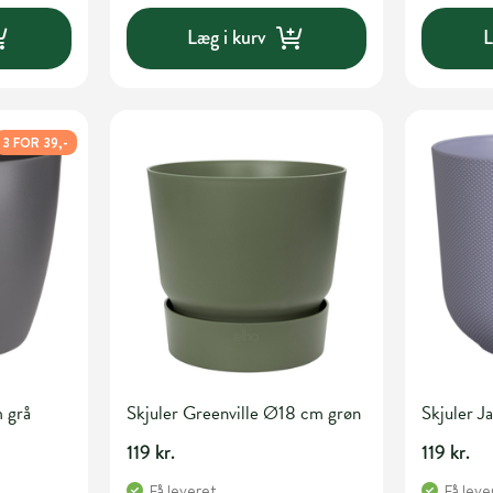
Læg i kurv
L
3 FOR 39,-
 grå
Skjuler Greenville Ø18 cm grøn
Skjuler J
119 kr.
119 kr.
Få leveret
Få leve