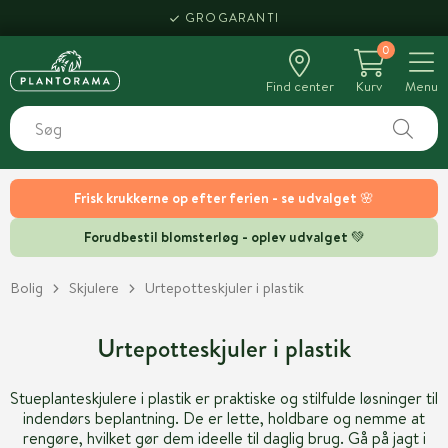
HENT SAMME DAG
GROGARANTI
0
Find center
Kurv
Menu
Frisk krukkerne op efter ferien - se udvalget 🌸
Forudbestil blomsterløg - oplev udvalget 💚
Bolig
Skjulere
Urtepotteskjuler i plastik
Urtepotteskjuler i plastik
Stueplanteskjulere i plastik er praktiske og stilfulde løsninger til
indendørs beplantning. De er lette, holdbare og nemme at
rengøre, hvilket gør dem ideelle til daglig brug. Gå på jagt i