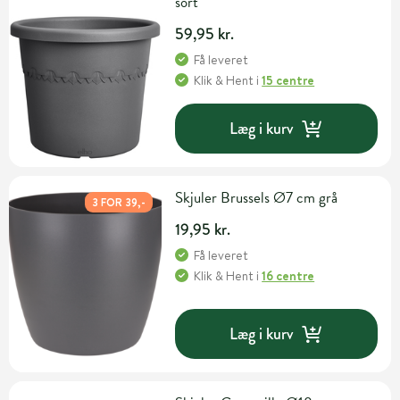
sort
59,95 kr.
Få leveret
Klik & Hent
i
15 centre
Læg i kurv
Skjuler Brussels Ø7 cm grå
3 FOR 39,-
19,95 kr.
Få leveret
Klik & Hent
i
16 centre
Læg i kurv