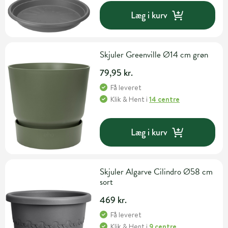
Læg i kurv
Skjuler Greenville Ø14 cm grøn
79,95 kr.
Få leveret
Klik & Hent
i
14 centre
Læg i kurv
Skjuler Algarve Cilindro Ø58 cm
sort
469 kr.
Få leveret
Klik & Hent
i
9 centre