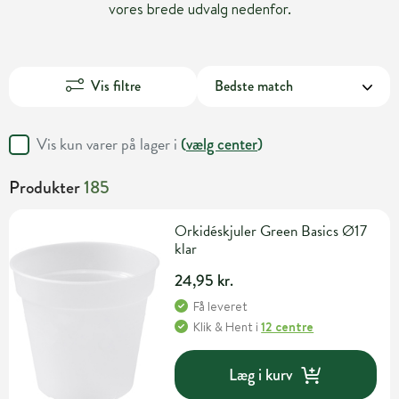
vores brede udvalg nedenfor.
Vis filtre
Vis kun varer på lager i
(
vælg center
)
Produkter
185
Orkidéskjuler Green Basics Ø17
klar
24,95 kr.
Få leveret
Klik & Hent
i
12 centre
Læg i kurv