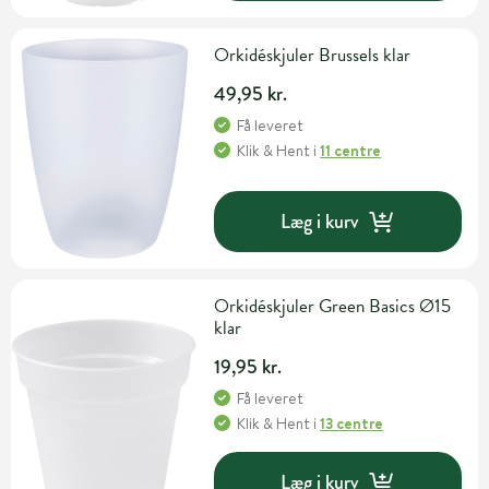
Orkidéskjuler Brussels klar
49,95 kr.
Få leveret
Klik & Hent
i
11 centre
Læg i kurv
Orkidéskjuler Green Basics Ø15
klar
19,95 kr.
Få leveret
Klik & Hent
i
13 centre
Læg i kurv