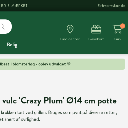
I ER E-MÆRKET
Erhvervskunde
0
Find center
Gavekort
Kurv
Bolig
bestil blomsterløg - oplev udvalget 💚
 vulc 'Crazy Plum' Ø14 cm potte
l krukken tæt ved grillen. Bruges som pynt på diverse retter,
t snert af syrlighed.