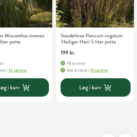
s Miscanthus sinensis
Staudehirse Panicum virgatum
liter potte
'Heiliger Hain' 5 liter potte
199 kr.
ret
Få leveret
Hent
i
12 centre
Klik & Hent
i
13 centre
æg i kurv
Læg i kurv