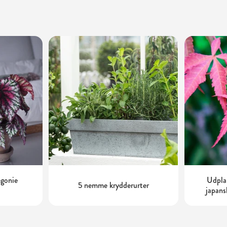
egonie
Udplan
5 nemme krydderurter
japans