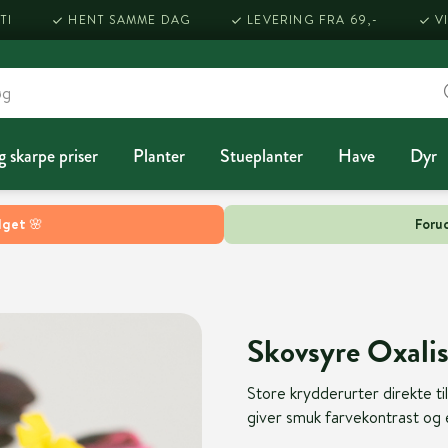
TI
HENT SAMME DAG
LEVERING FRA 69,-
V
g skarpe priser
Planter
Stueplanter
Have
Dyr
lget 🌸
Forud
Skovsyre Oxalis
Store krydderurter direkte ti
giver smuk farvekontrast og e