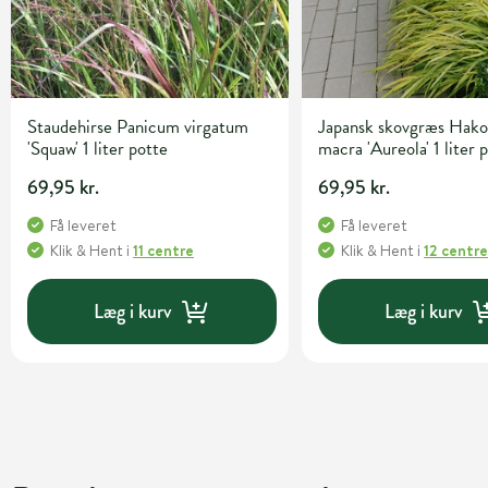
Staudehirse Panicum virgatum
Japansk skovgræs Hako
'Squaw' 1 liter potte
macra 'Aureola' 1 liter 
69,95 kr.
69,95 kr.
Få leveret
Få leveret
Klik & Hent
i
11 centre
Klik & Hent
i
12 centr
Læg i kurv
Læg i kurv