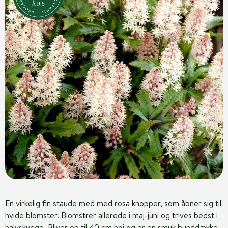
En virkelig fin staude med med rosa knopper, som åbner sig til
hvide blomster. Blomstrer allerede i maj-juni og trives bedst i
halvskygge. Bliver op til 40 cm høj og er en smuk bunddække