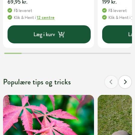
69,95 kr.
199 kr.
Få leveret
Få leveret
Klik & Hent
i
12 centre
Klik & Hent
i
1
Læg i kurv
Læg
Populære tips og tricks