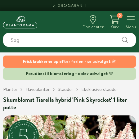
GROGARANTI
0
Find center
Kurv
Menu
Frisk krukkerne op efter ferien - se udvalget 🌸
Forudbestil blomsterløg - oplev udvalget 💚
Planter
Haveplanter
Stauder
Eksklusive stauder
Skumblomst Tiarella hybrid 'Pink Skyrocket' 1 liter
potte