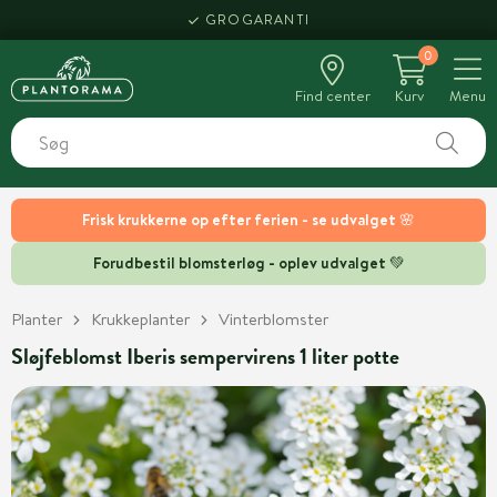
GROGARANTI
0
Find center
Kurv
Menu
Frisk krukkerne op efter ferien - se udvalget 🌸
Forudbestil blomsterløg - oplev udvalget 💚
Planter
Krukkeplanter
Vinterblomster
Sløjfeblomst Iberis sempervirens 1 liter potte