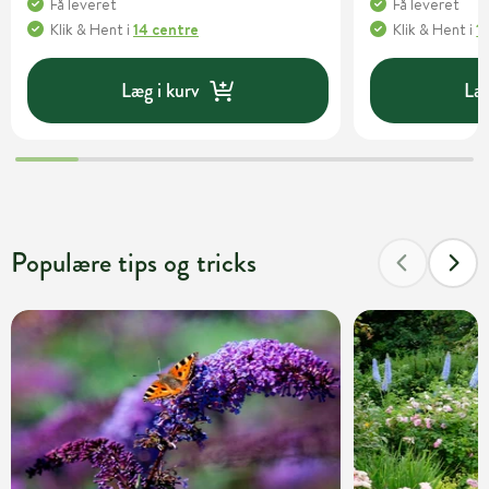
Få leveret
Få leveret
Klik & Hent
i
14 centre
Klik & Hent
i
1
Læg i kurv
Læg
Populære tips og tricks