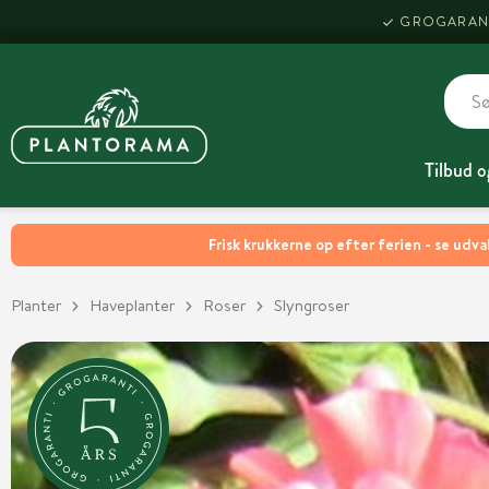
GROGARAN
Tilbud o
Frisk krukkerne op efter ferien - se udva
Planter
Haveplanter
Roser
Slyngroser