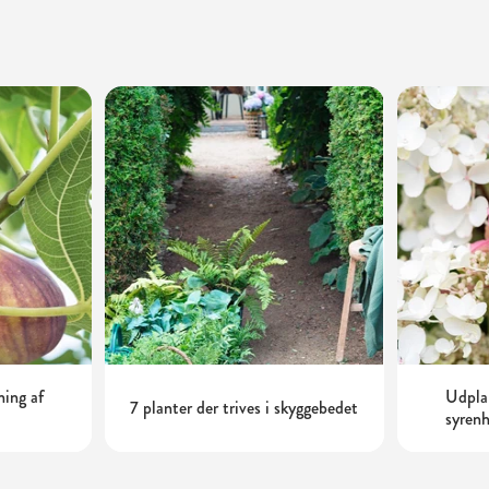
ning af
Udplan
7 planter der trives i skyggebedet
syrenh