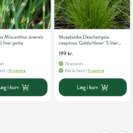
s Miscanthus sinensis
Mosebunke Deschampsia
5 liter potte
cespitosa 'Goldschleier' 5 liter
potte
199 kr.
ret
Få leveret
Hent
i
15 centre
Klik & Hent
i
11 centre
æg i kurv
Læg i kurv