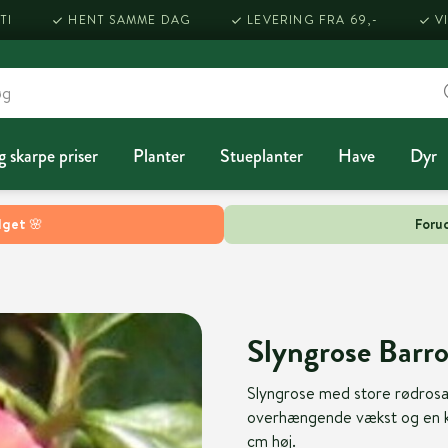
TI
HENT SAMME DAG
LEVERING FRA 69,-
V
g skarpe priser
Planter
Stueplanter
Have
Dyr
lget 🌸
Forud
Slyngrose Barro
Slyngrose med store rødrosa 
overhængende vækst og en kraf
cm høj.