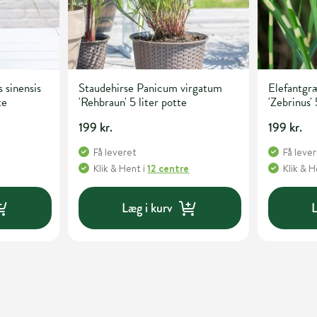
 sinensis
Staudehirse Panicum virgatum
Elefantgræ
te
'Rehbraun' 5 liter potte
'Zebrinus' 
199 kr.
199 kr.
Få leveret
Få leve
Klik & Hent
i
12 centre
Klik & 
Læg i kurv
L