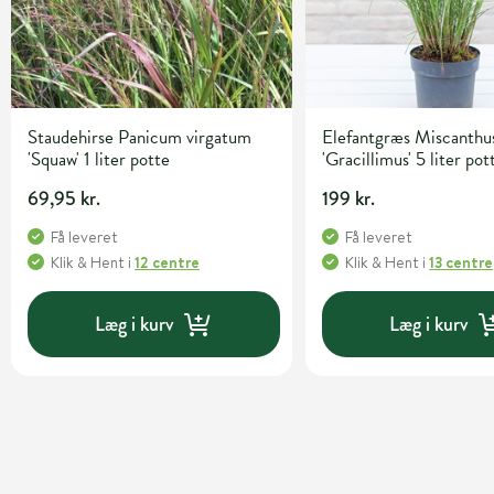
Staudehirse Panicum virgatum
Elefantgræs Miscanthus
'Squaw' 1 liter potte
'Gracillimus' 5 liter pot
69,95 kr.
199 kr.
Få leveret
Få leveret
Klik & Hent
i
12 centre
Klik & Hent
i
13 centre
Læg i kurv
Læg i kurv