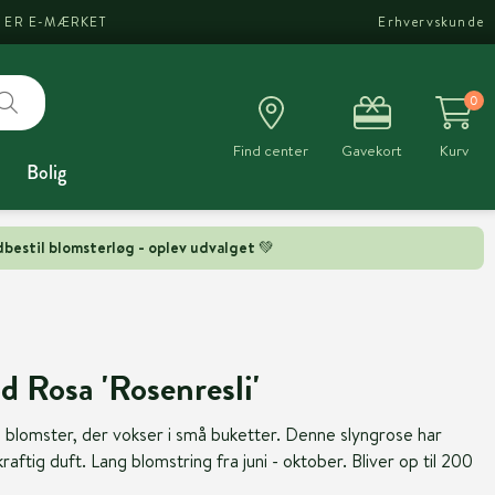
I ER E-MÆRKET
Erhvervskunde
0
Find center
Gavekort
Kurv
Bolig
bestil blomsterløg - oplev udvalget 💚
d Rosa 'Rosenresli'
blomster, der vokser i små buketter. Denne slyngrose har
tig duft. Lang blomstring fra juni - oktober. Bliver op til 200