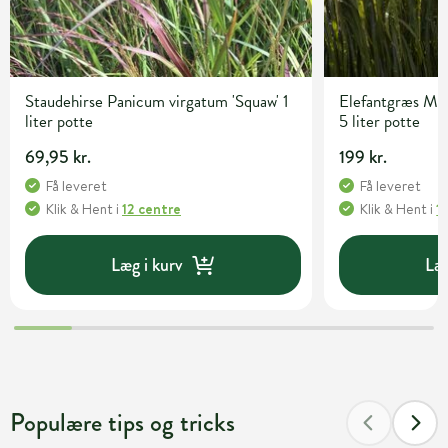
Staudehirse Panicum virgatum 'Squaw' 1
Elefantgræs Misc
liter potte
5 liter potte
69,95 kr.
199 kr.
Få leveret
Få leveret
Klik & Hent
i
12 centre
Klik & Hent
i
1
Læg i kurv
Læg
Populære tips og tricks