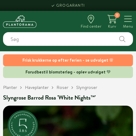
GROGARANTI
0
Find center
Kurv
Menu
Frisk krukkerne op efter ferien - se udvalget 🌸
Forudbestil blomsterløg - oplev udvalget 💚
Planter
Haveplanter
Roser
Slyngroser
Slyngrose Barrod Rosa 'White Nights™'