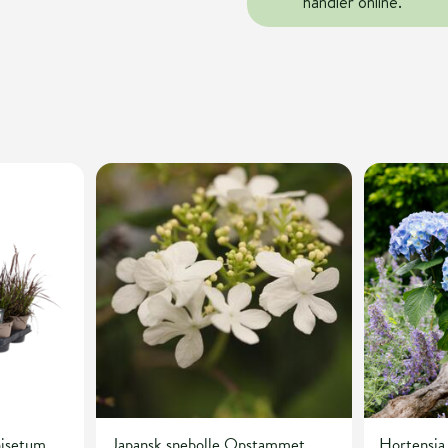
handler online.
isetum
Japansk snebolle Opstammet
Hortensia