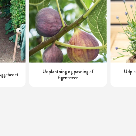
Udplantning og pasning af
Udplan
kyggebedet
figentræer