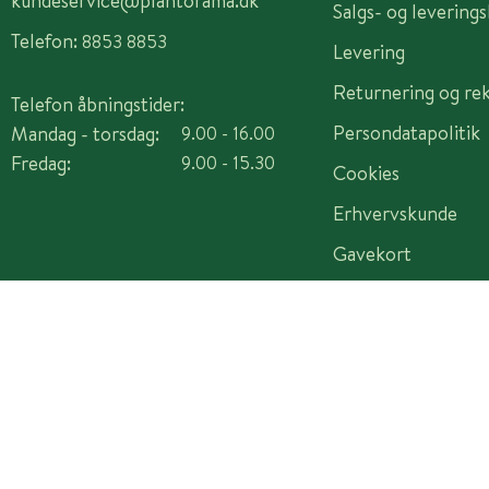
kundeservice@plantorama.dk
Salgs- og levering
Telefon:
8853 8853
Levering
Returnering og re
Telefon åbningstider:
Persondatapolitik
Mandag - torsdag:
9.00 - 16.00
Fredag:
9.00 - 15.30
Cookies
Erhvervskunde
Gavekort
Copyright © 2026 Plantorama A/S - CVR 14982442