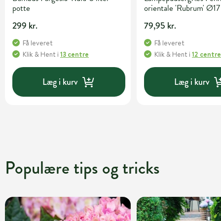
potte
orientale 'Rubrum' Ø17
299 kr.
79,95 kr.
Få leveret
Få leveret
Klik & Hent
i
13 centre
Klik & Hent
i
12 centr
Læg i kurv
Læg i kurv
Populære tips og tricks