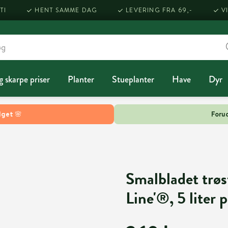
TI
HENT SAMME DAG
LEVERING FRA 69,-
V
g skarpe priser
Planter
Stueplanter
Have
Dyr
lget 🌸
Forud
Smalbladet trøs
Line'®, 5 liter