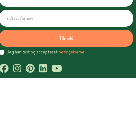
Tilmeld
Jeg har læst og accepteret
betingelserne