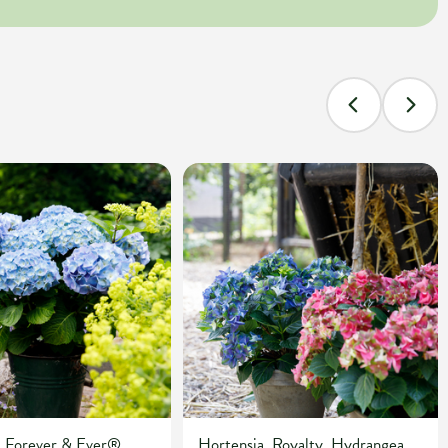
, Forever & Ever®,
Hortensia, Royalty, Hydrangea