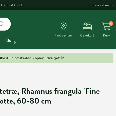
I ER E-MÆRKET
Erhvervskunde
0
Find center
Gavekort
Kurv
Bolig
bestil blomsterløg - oplev udvalget 💚
tetræ, Rhamnus frangula 'Fine
 potte, 60-80 cm