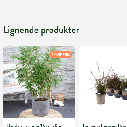
Lignende produkter
SKARP PRIS
Bambus Fargesia 'Rufa' 5 liter
Lampepudsergræs Penn