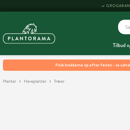
GROGARAN
Tilbud o
Frisk krukkerne op efter ferien - se udva
Planter
Haveplanter
Træer