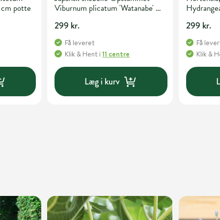
 cm potte
Viburnum plicatum 'Watanabe' 3
Hydrangea
liter potte 50 cm
liter potte
299 kr.
299 kr.
Få leveret
Få leve
e
Klik & Hent
i
11 centre
Klik & 
Læg i kurv
L