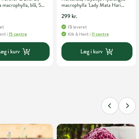
 macrophylla, blå, 5
macrophylla 'Lady Mata Hari
Blauw', 5 liter potte 30-40 cm
299 kr.
ret
Få leveret
Hent
i
15 centre
Klik & Hent
i
11 centre
æg i kurv
Læg i kurv