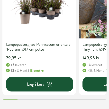
Lampepudsergræs Pennisetum orientale
Lampepudsergræ
'Rubrum' Ø17 cm potte
'Tiny Tails' Ø19
79,95 kr.
149,95 kr.
Få leveret
Få leveret
Klik & Hent
i
13 centre
Klik & Hent
i
1
Læg i kurv
Læg