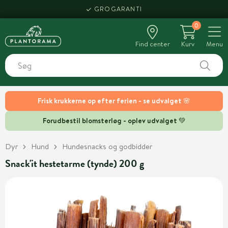
GROGARANTI
0
Find center
Kurv
Menu
Frisk krukkerne op efter ferien - se udvalget 🌸
Forudbestil blomsterløg - oplev udvalget 💚
Dyr
Hund
Hundesnacks og godbidder
Snack'it hestetarme (tynde) 200 g