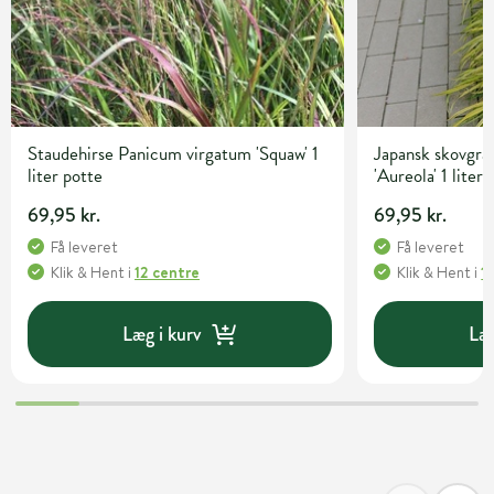
Staudehirse Panicum virgatum 'Squaw' 1
Japansk skovgr
liter potte
'Aureola' 1 liter
69,95 kr.
69,95 kr.
Få leveret
Få leveret
Klik & Hent
i
12 centre
Klik & Hent
i
1
Læg i kurv
Læg