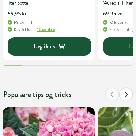
liter potte
'Aureola' 1 liter
69,95 kr.
69,95 kr.
Få leveret
Få leveret
Klik & Hent
i
12 centre
Klik & Hent
i
1
Læg i kurv
Læg
Populære tips og tricks