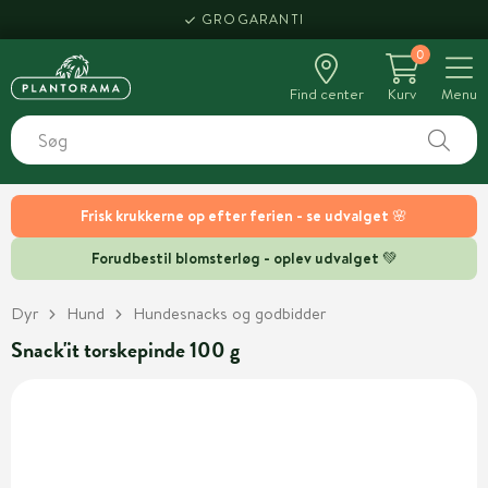
GROGARANTI
0
Find center
Kurv
Menu
Frisk krukkerne op efter ferien - se udvalget 🌸
Forudbestil blomsterløg - oplev udvalget 💚
Dyr
Hund
Hundesnacks og godbidder
Snack'it torskepinde 100 g