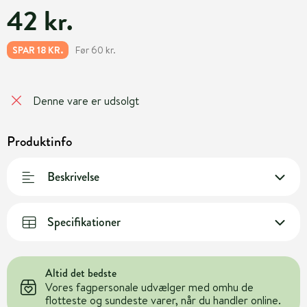
42 kr.
Før 60 kr.
SPAR 18 KR.
Denne vare er udsolgt
Produktinfo
Beskrivelse
Specifikationer
Altid det bedste
Vores fagpersonale udvælger med omhu de
flotteste og sundeste varer, når du handler online.