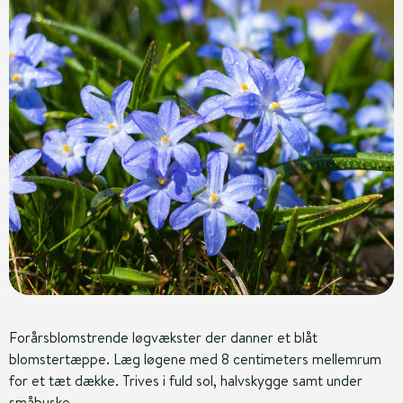
Forårsblomstrende løgvækster der danner et blåt
blomstertæppe. Læg løgene med 8 centimeters mellemrum
for et tæt dække. Trives i fuld sol, halvskygge samt under
småbuske.