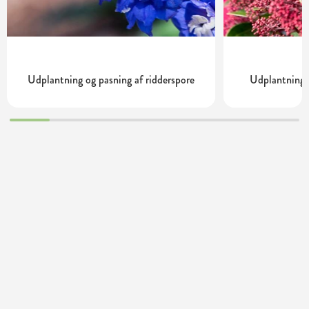
Udplantning og pasning af ridderspore
Udplantning 