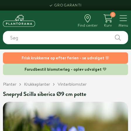
GROGARANTI
0
Find center
Kurv
Menu
Frisk krukkerne op efter ferien - se udvalget 🌸
Forudbestil blomsterløg - oplev udvalget 💚
Planter
Krukkeplanter
Vinterblomster
Snepryd Scilla siberica Ø9 cm potte