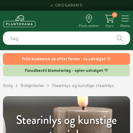
HENT SAMME DAG
0
Find center
Kurv
Menu
Frisk krukkerne op efter ferien - se udvalget 🌸
Forudbestil blomsterløg - oplev udvalget 💚
Bolig
Boliginteriør
Stearinlys og kunstige stearinlys
Stearinlys og kunstige