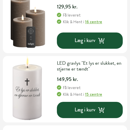
129,95 kr.
Få leveret
Klik & Hent
i
16 centre
Læg i kurv
LED gravlys "Et lys er slukket, en
stjerne er tændt"
149,95 kr.
Få leveret
Klik & Hent
i
15 centre
Læg i kurv