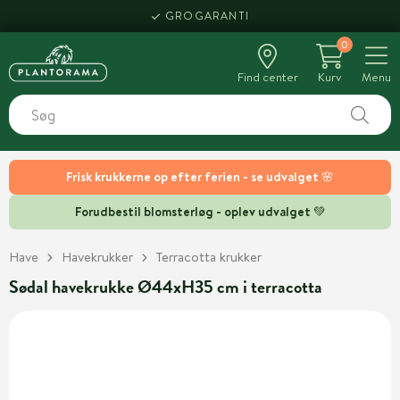
GROGARANTI
0
Find center
Kurv
Menu
Frisk krukkerne op efter ferien - se udvalget 🌸
Forudbestil blomsterløg - oplev udvalget 💚
Have
Havekrukker
Terracotta krukker
Sødal havekrukke Ø44xH35 cm i terracotta