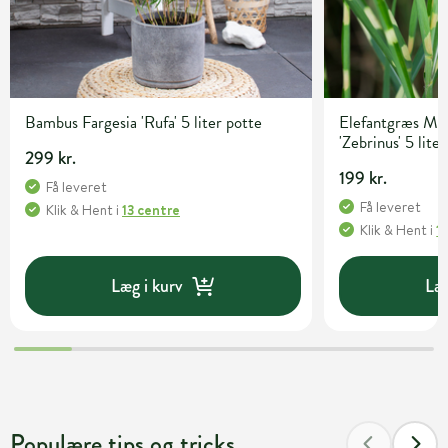
Bambus Fargesia 'Rufa' 5 liter potte
Elefantgræs Mis
'Zebrinus' 5 lite
299 kr.
199 kr.
Få leveret
Få leveret
Klik & Hent
i
13 centre
Klik & Hent
i
1
Læg i kurv
Læg
Populære tips og tricks