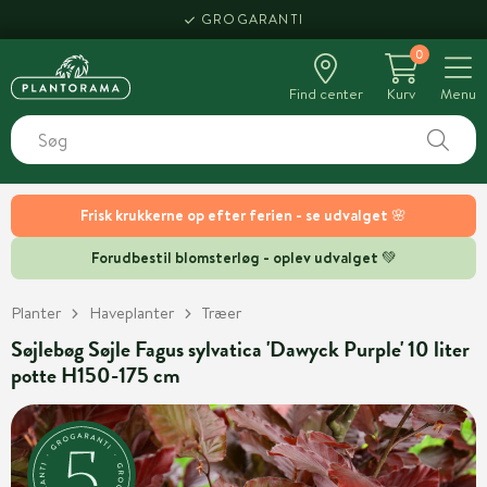
GROGARANTI
0
Find center
Kurv
Menu
Frisk krukkerne op efter ferien - se udvalget 🌸
Forudbestil blomsterløg - oplev udvalget 💚
Planter
Haveplanter
Træer
Søjlebøg Søjle Fagus sylvatica 'Dawyck Purple' 10 liter
potte H150-175 cm