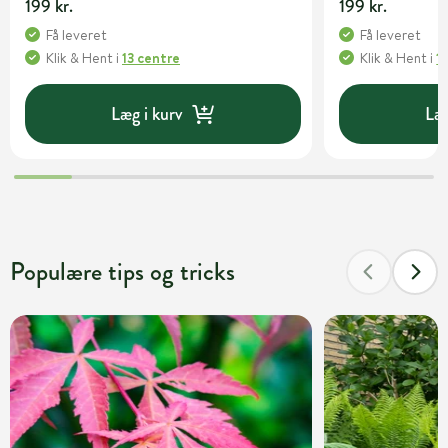
199 kr.
199 kr.
Få leveret
Få leveret
Klik & Hent
i
13 centre
Klik & Hent
i
1
Læg i kurv
Læg
Populære tips og tricks