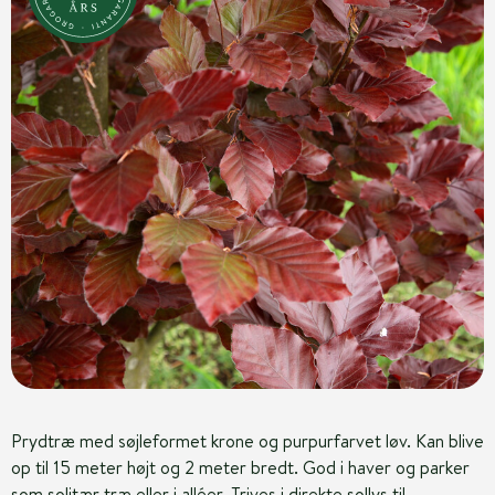
Prydtræ med søjleformet krone og purpurfarvet løv. Kan blive
op til 15 meter højt og 2 meter bredt. God i haver og parker
som solitær træ eller i alléer. Trives i direkte sollys til