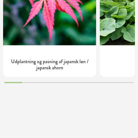
Udplantning og pasning af japansk løn /
H
japansk ahorn