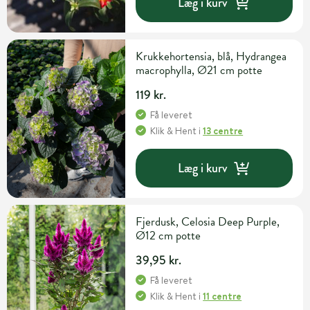
Læg i kurv
Krukkehortensia, blå, Hydrangea
macrophylla, Ø21 cm potte
119 kr.
Få leveret
Klik & Hent
i
13 centre
Læg i kurv
Fjerdusk, Celosia Deep Purple,
Ø12 cm potte
39,95 kr.
Få leveret
Klik & Hent
i
11 centre