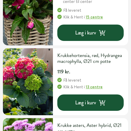
center til center
Få leveret
Klik & Hent
i
15 centre
Læg i kurv
Krukkehortensia, rød, Hydrangea
macrophylla, Ø21 cm potte
119 kr.
Få leveret
Klik & Hent
i
13 centre
Læg i kurv
Krukke asters, Aster hybrid, Ø21