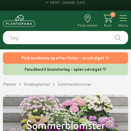
HENT SAMME DAG
0
Find center
Kurv
Menu
Frisk krukkerne op efter ferien - se udvalget 🌸
Forudbestil blomsterløg - oplev udvalget 💚
Planter
Krukkeplanter
Sommerblomster
Sommerblomster