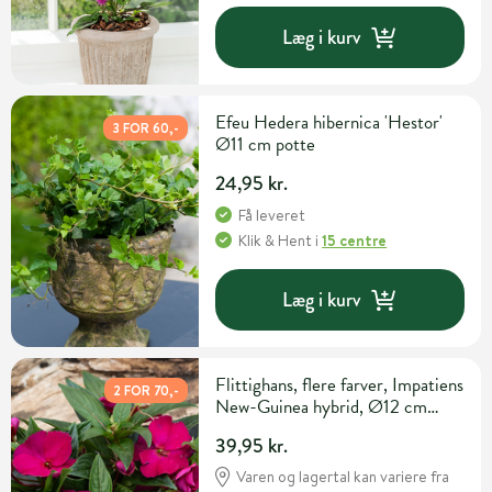
Læg i kurv
Efeu Hedera hibernica 'Hestor'
3 FOR 60,-
Ø11 cm potte
24,95 kr.
Få leveret
Klik & Hent
i
15 centre
Læg i kurv
Flittighans, flere farver, Impatiens
2 FOR 70,-
New-Guinea hybrid, Ø12 cm
potte
39,95 kr.
Varen og lagertal kan variere fra