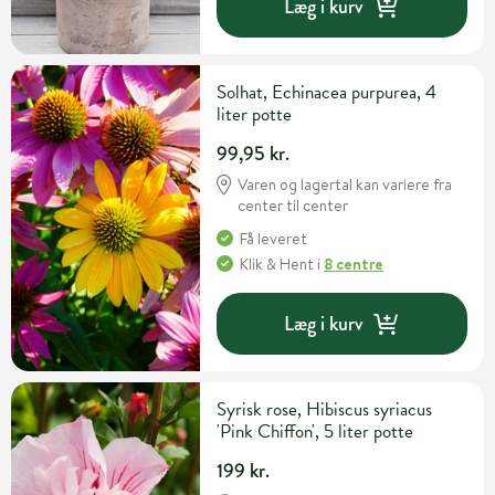
Læg i kurv
Solhat, Echinacea purpurea, 4
liter potte
99,95 kr.
Varen og lagertal kan variere fra
center til center
Få leveret
Klik & Hent
i
8 centre
Læg i kurv
Syrisk rose, Hibiscus syriacus
'Pink Chiffon', 5 liter potte
199 kr.