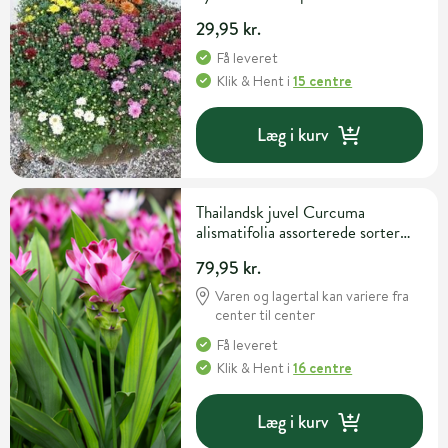
29,95 kr.
Få leveret
Klik & Hent
i
15 centre
Læg i kurv
Thailandsk juvel Curcuma
alismatifolia assorterede sorter
Ø15 cm potte
79,95 kr.
Varen og lagertal kan variere fra
center til center
Få leveret
Klik & Hent
i
16 centre
Læg i kurv