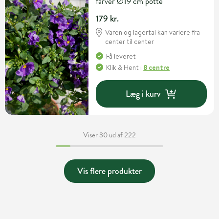
farver Ø19 cm potte
179 kr.
Varen og lagertal kan variere fra
center til center
Få leveret
Klik & Hent
i
8 centre
Læg i kurv
Viser 30 ud af 222
Vis flere produkter