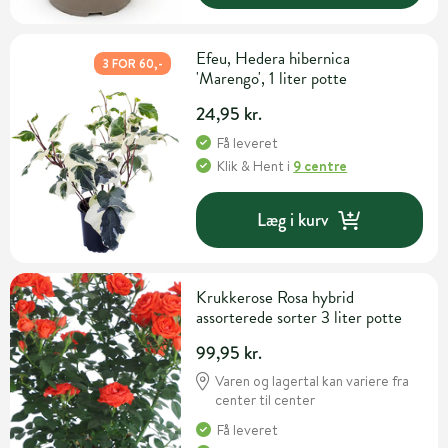
Efeu, Hedera hibernica
3 FOR 60,-
'Marengo', 1 liter potte
24,95 kr.
Få leveret
Klik & Hent
i
9 centre
Læg i kurv
Krukkerose Rosa hybrid
assorterede sorter 3 liter potte
99,95 kr.
Varen og lagertal kan variere fra
center til center
Få leveret