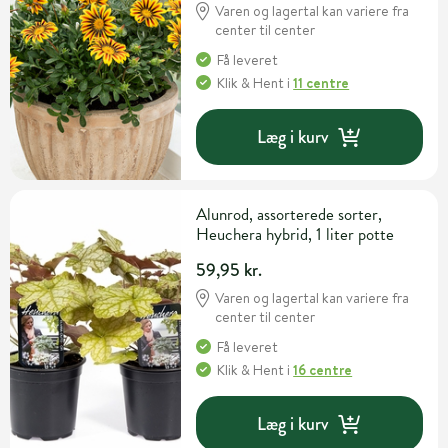
Varen og lagertal kan variere fra
center til center
Få leveret
Klik & Hent
i
11 centre
Læg i kurv
Alunrod, assorterede sorter,
Heuchera hybrid, 1 liter potte
59,95 kr.
Varen og lagertal kan variere fra
center til center
Få leveret
Klik & Hent
i
16 centre
Læg i kurv