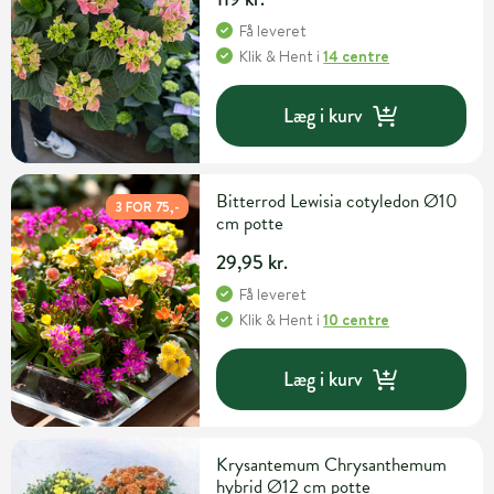
Få leveret
Klik & Hent
i
14 centre
Læg i kurv
Bitterrod Lewisia cotyledon Ø10
3 FOR 75,-
cm potte
29,95 kr.
Få leveret
Klik & Hent
i
10 centre
Læg i kurv
Krysantemum Chrysanthemum
hybrid Ø12 cm potte