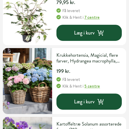
79,95 kr.
Få leveret
Klik & Hent
i
7 centre
Læg i kurv
Krukkehortensia, Magicial, flere
farver, Hydrangea macrophylla,
Ø23 cm potte
199 kr.
Få leveret
Klik & Hent
i
5 centre
Læg i kurv
Kartoffeltræ Solanum assorterede