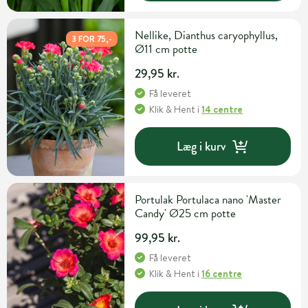
Nellike, Dianthus caryophyllus,
3 FOR 75,-
Ø11 cm potte
29,95 kr.
Få leveret
Klik & Hent
i
14 centre
Læg i kurv
Portulak Portulaca nano 'Master
Candy' Ø25 cm potte
99,95 kr.
Få leveret
Klik & Hent
i
16 centre