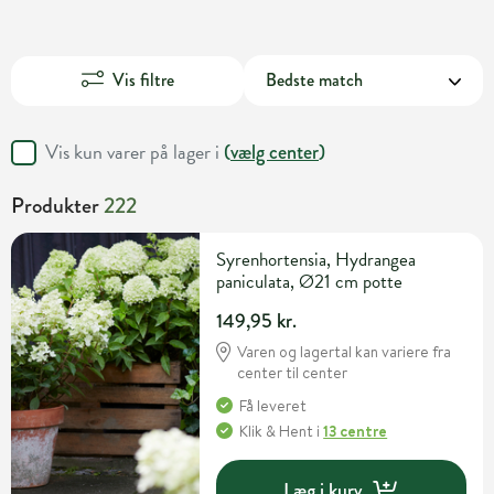
Vis filtre
Vis kun varer på lager i
(
vælg center
)
Produkter
222
Syrenhortensia, Hydrangea
paniculata, Ø21 cm potte
149,95 kr.
Varen og lagertal kan variere fra
center til center
Få leveret
Klik & Hent
i
13 centre
Læg i kurv