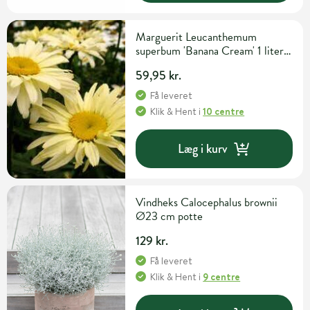
Marguerit Leucanthemum
superbum 'Banana Cream' 1 liter
potte
59,95 kr.
Få leveret
Klik & Hent
i
10 centre
Læg i kurv
Vindheks Calocephalus brownii
Ø23 cm potte
129 kr.
Få leveret
Klik & Hent
i
9 centre