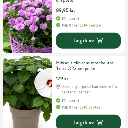
cm potte
89,95 kr.
Få leveret
Klik & Hent
i
14 centre
Læg i kurv
Hibiscus Hibiscus moscheutos
'Luna' Ø23 cm potte
179 kr.
Varen og lagertal kan variere fra
center til center
Få leveret
Klik & Hent
i
16 centre
Læg i kurv