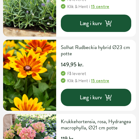
Klik & Hent
i
15 centre
Læg i kurv
Solhat Rudbeckia hybrid Ø23 cm
potte
149,95 kr.
Få leveret
Klik & Hent
i
15 centre
Læg i kurv
Krukkehortensia, rosa, Hydrangea
macrophylla, Ø21 cm potte
119 kr.