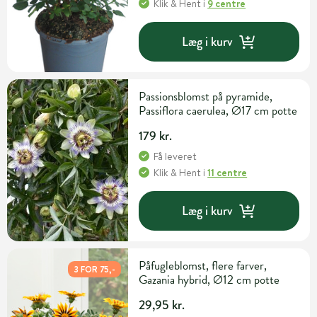
Klik & Hent
i
9 centre
Læg i kurv
Passionsblomst på pyramide,
Passiflora caerulea, Ø17 cm potte
179 kr.
Få leveret
Klik & Hent
i
11 centre
Læg i kurv
Påfugleblomst, flere farver,
3 FOR 75,-
Gazania hybrid, Ø12 cm potte
29,95 kr.