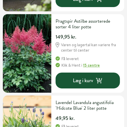
Pragtspir Astilbe assorterede
sorter 4 liter potte
149,95 kr.
Varen og lagertal kan variere fra
center til center
Få leveret
Klik & Hent
i
15 centre
Læg i kurv
Lavendel Lavandula angustifolia
'Hidcote Blue' 2 liter potte
49,95 kr.
Få leveret