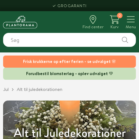
HENT SAMME DAG
0
Find center
Kurv
Menu
Frisk krukkerne op efter ferien - se udvalget 🌸
Forudbestil blomsterløg - oplev udvalget 💚
Jul
Alt til juledekorationen
Alt til Juledekorationer