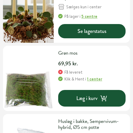
Sælges kun i center
På lager
i
5 centre
Se lagerstatus
Grøn mos
69,95 kr.
Få leveret
Klik & Hent
i
1 center
Læg i kurv
Husløg i bakke, Sempervivum-
hybrid, Ø5 cm potte