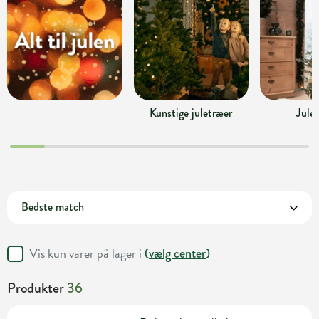
Kunstige juletræer
Jule
Vis kun varer på lager i
(
vælg center
)
Produkter
36