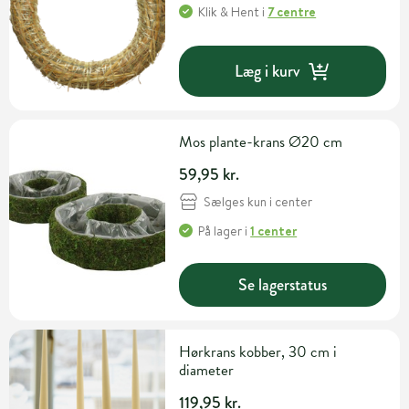
Klik & Hent
i
7 centre
Læg i kurv
Mos plante-krans Ø20 cm
59,95 kr.
Sælges kun i center
På lager
i
1 center
Se lagerstatus
Hørkrans kobber, 30 cm i
diameter
119,95 kr.