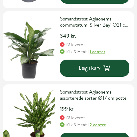
Sømandstrøst Aglaonema
commutatum 'Silver Bay' Ø21 cm
potte
349 kr.
Få leveret
Klik & Hent
i
1 center
Læg i kurv
Sømandstrøst Aglaonema
assorterede sorter Ø17 cm potte
199 kr.
Få leveret
Klik & Hent
i
2 centre