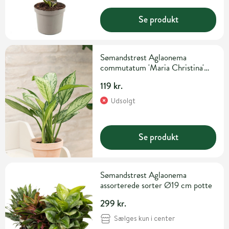
Se produkt
Sømandstrøst Aglaonema
commutatum 'Maria Christina'
Ø13 cm potte
119 kr.
Udsolgt
Se produkt
Sømandstrøst Aglaonema
assorterede sorter Ø19 cm potte
299 kr.
Sælges kun i center