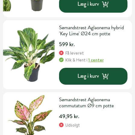
Læg i kurv
Sømandstrøst Aglaonema hybrid
'Key Lime' Ø24 cm potte
599 kr.
Få leveret
Klik & Hent
i
1 center
Læg i kurv
Sømandstrøst Aglaonema
commutatum Ø9 cm potte
49,95 kr.
Udsolgt