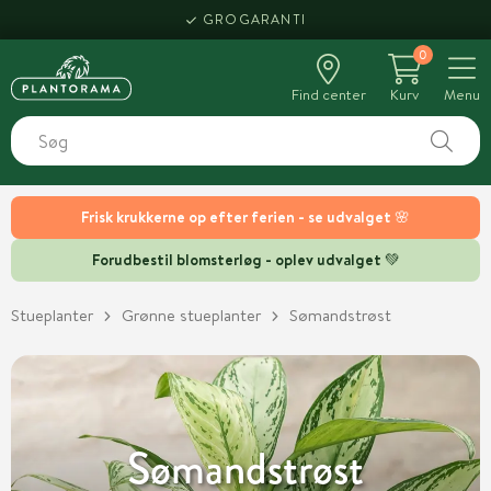
GROGARANTI
0
Find center
Kurv
Menu
Frisk krukkerne op efter ferien - se udvalget 🌸
Forudbestil blomsterløg - oplev udvalget 💚
Stueplanter
Grønne stueplanter
Sømandstrøst
Sømandstrøst