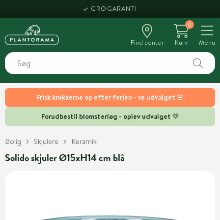
GROGARANTI
0
Find center
Kurv
Menu
Frisk krukkerne op efter ferien - se udvalget 🌸
Forudbestil blomsterløg - oplev udvalget 💚
Bolig
Skjulere
Keramik
Solido skjuler Ø15xH14 cm blå