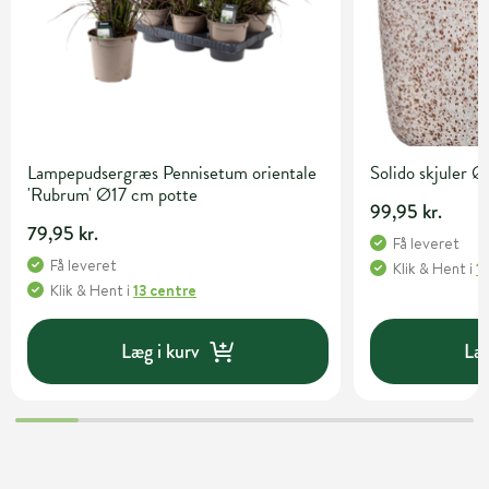
Lampepudsergræs Pennisetum orientale
Solido skjuler
'Rubrum' Ø17 cm potte
99,95 kr.
79,95 kr.
Få leveret
Få leveret
Klik & Hent
i
1
Klik & Hent
i
13 centre
Læg i kurv
Læg