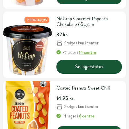
NoCrap Gourmet Popcorn
2 FOR 49,95
Chokolade 65 gram
32 kr.
Sælges kun i center
På lager
i
14 centre
Se lagerstatus
Coated Peanuts Sweet Chili
14,95 kr.
Sælges kun i center
På lager
i
6 centre