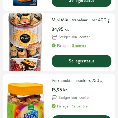
Se lagerstatus
Mini Müsli tranebær - rør 400 g
34,95 kr.
Sælges kun i center
På lager
i
5 centre
Se lagerstatus
Pick cocktail crackers 250 g
15,95 kr.
Sælges kun i center
På lager
i
12 centre