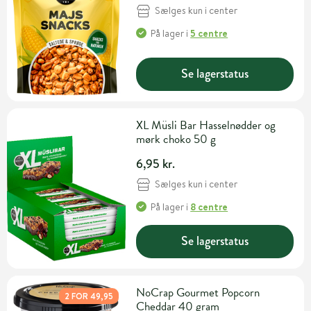
Sælges kun i center
På lager
i
5 centre
Se lagerstatus
XL Müsli Bar Hasselnødder og
mørk choko 50 g
6,95 kr.
Sælges kun i center
På lager
i
8 centre
Se lagerstatus
NoCrap Gourmet Popcorn
2 FOR 49,95
Cheddar 40 gram