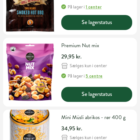
På lager
i
1 center
Se lagerstatus
Premium Nut mix
29,95 kr.
Sælges kun i center
På lager
i
5 centre
Se lagerstatus
Mini Müsli abrikos - rør 400 g
34,95 kr.
Sælges kun i center