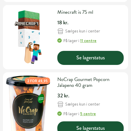
Minecraft is 75 ml
18 kr.
Sælges kun i center
På lager
i
11 centre
Se lagerstatus
NoCrap Gourmet Popcorn
2 FOR 49,95
Jalapeno 40 gram
32 kr.
Sælges kun i center
På lager
i
5 centre
Se lagerstatus