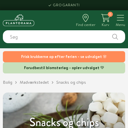
HENT SAMME DAG
0
Find center
Kurv
Menu
Frisk krukkerne op efter ferien - se udvalget 🌸
Forudbestil blomsterløg - oplev udvalget 💚
Bolig
Madværkstedet
Snacks og chips
Snacks og chips