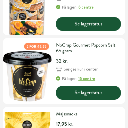
På lager
i
6 centre
Se lagerstatus
NoCrap Gourmet Popcorn Salt
2 FOR 49,95
65 gram
32 kr.
Sælges kun i center
På lager
i
15 centre
Se lagerstatus
Majssnacks
17,95 kr.