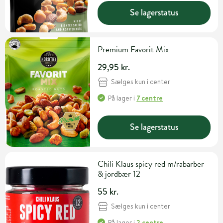
Se lagerstatus
Premium Favorit Mix
29,95 kr.
Sælges kun i center
På lager
i
7 centre
Se lagerstatus
Chili Klaus spicy red m/rabarber
& jordbær 12
55 kr.
Sælges kun i center
På lager
i
2 centre