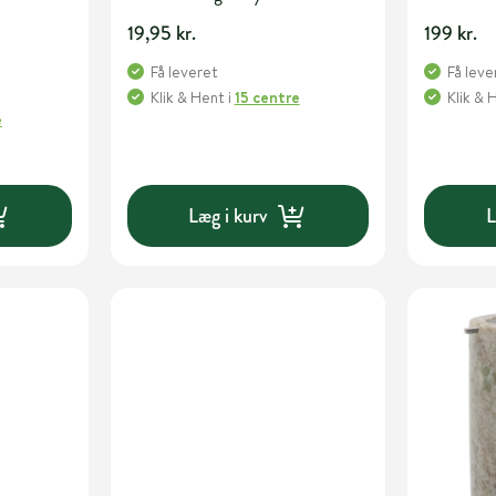
19,95 kr.
199 kr.
Få leveret
Få leve
Klik & Hent
i
15 centre
Klik & 
e
Læg i kurv
L