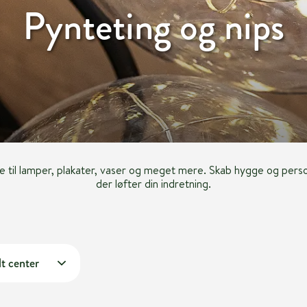
Pynteting og nips
åle til lamper, plakater, vaser og meget mere. Skab hygge og per
der løfter din indretning.
t center