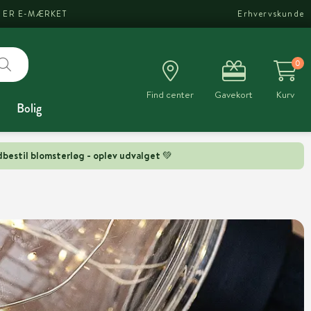
I ER E-MÆRKET
Erhvervskunde
0
Find center
Gavekort
Kurv
Bolig
bestil blomsterløg - oplev udvalget 💚