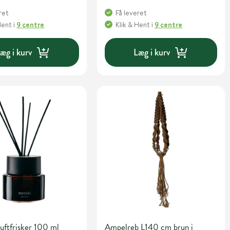
ret
Få leveret
Hent
i
9 centre
Klik & Hent
i
9 centre
æg i kurv
Læg i kurv
uftfrisker 100 ml
Ampelreb L140 cm brun i