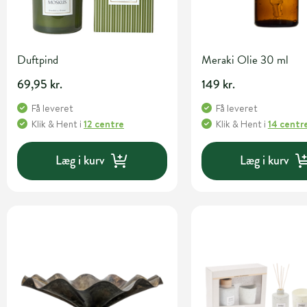
Duftpind
Meraki Olie 30 ml
69,95 kr.
149 kr.
Få leveret
Få leveret
Klik & Hent
i
12 centre
Klik & Hent
i
14 centr
Læg i kurv
Læg i kurv