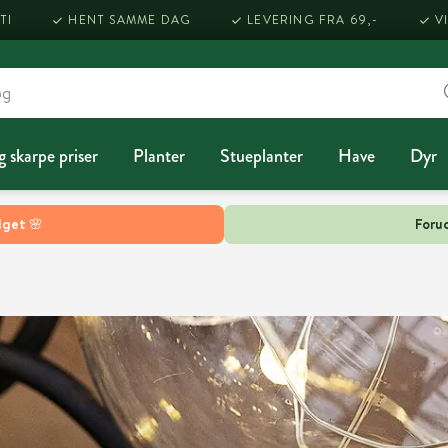
TI
HENT SAMME DAG
LEVERING FRA 69,-
V
g skarpe priser
Planter
Stueplanter
Have
Dyr
lget 🌸
Forud