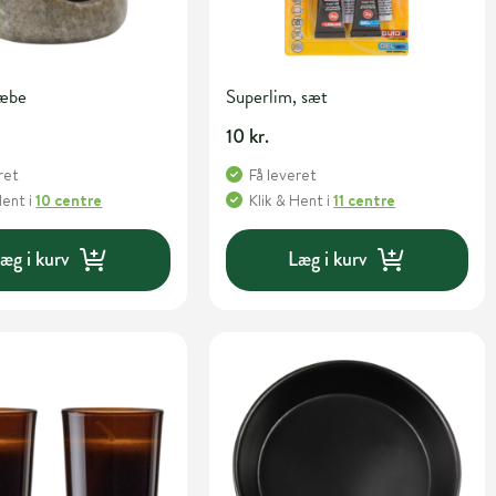
Sæbe
Superlim, sæt
10 kr.
ret
Få leveret
Hent
i
10 centre
Klik & Hent
i
11 centre
æg i kurv
Læg i kurv