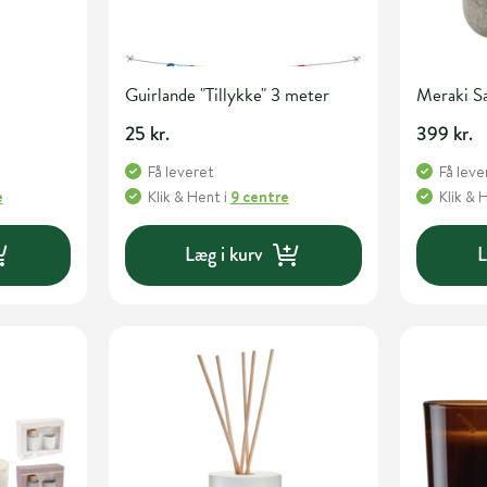
Guirlande "Tillykke" 3 meter
Meraki 
25 kr.
399 kr.
Få leveret
Få leve
e
Klik & Hent
i
9 centre
Klik & 
Læg i kurv
L