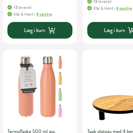
Få leveret
Få leveret
Klik & Hent
i
9 centre
Klik & Hent
i
9 centre
Læg i kurv
Læg i kurv
Termoflaske 500 ml ass.
Teak plateau med 4 be