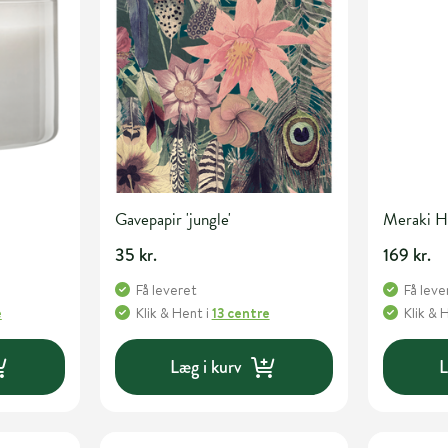
Gavepapir 'jungle'
Meraki H
35 kr.
169 kr.
Få leveret
Få leve
e
Klik & Hent
i
13 centre
Klik & 
Læg i kurv
L