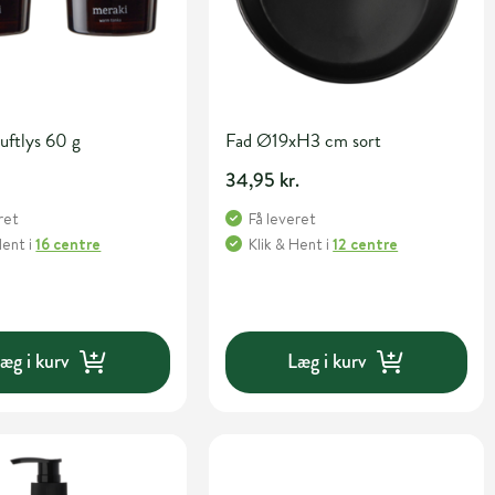
uftlys 60 g
Fad Ø19xH3 cm sort
34,95 kr.
ret
Få leveret
Hent
i
16 centre
Klik & Hent
i
12 centre
æg i kurv
Læg i kurv