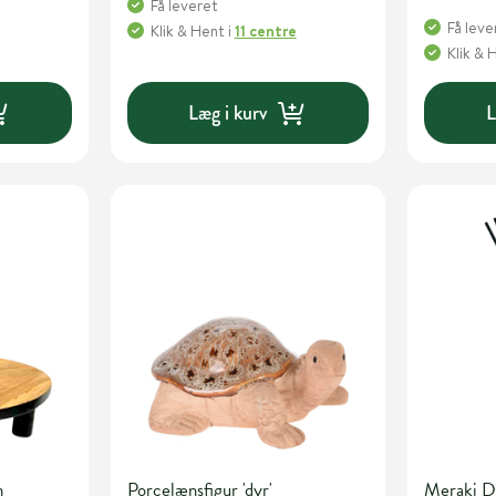
Få leveret
Få leve
Klik & Hent
i
11 centre
Klik & 
Læg i kurv
L
n
Porcelænsfigur 'dyr'
Meraki D