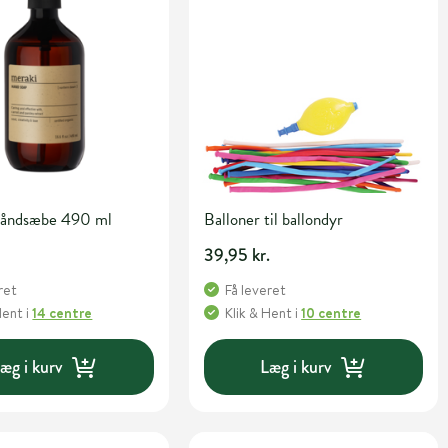
åndsæbe 490 ml
Balloner til ballondyr
39,95 kr.
ret
Få leveret
Hent
i
14 centre
Klik & Hent
i
10 centre
æg i kurv
Læg i kurv