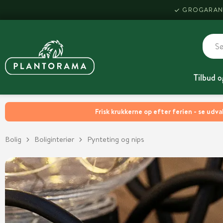
GROGARAN
Tilbud o
Frisk krukkerne op efter ferien - se udva
Bolig
Boliginteriør
Pynteting og nips