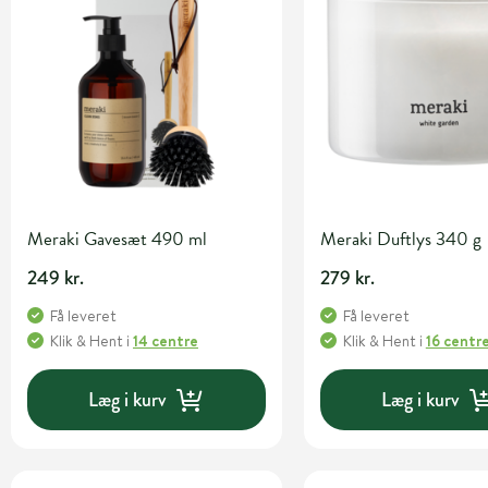
Meraki Gavesæt 490 ml
Meraki Duftlys 340 g
249 kr.
279 kr.
Få leveret
Få leveret
Klik & Hent
i
14 centre
Klik & Hent
i
16 centr
Læg i kurv
Læg i kurv