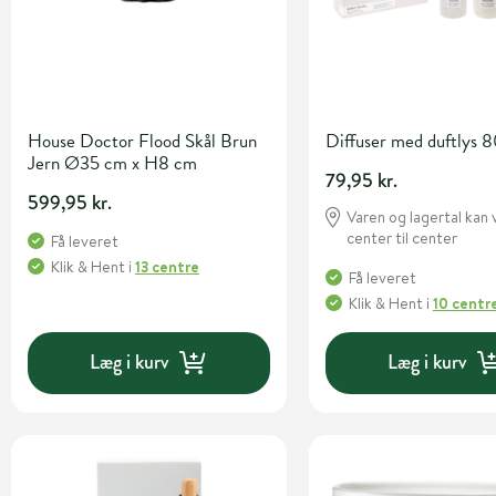
House Doctor Flood Skål Brun
Diffuser med duftlys 
Jern Ø35 cm x H8 cm
79,95 kr.
599,95 kr.
Varen og lagertal kan 
center til center
Få leveret
Klik & Hent
i
13 centre
Få leveret
Klik & Hent
i
10 centr
Læg i kurv
Læg i kurv