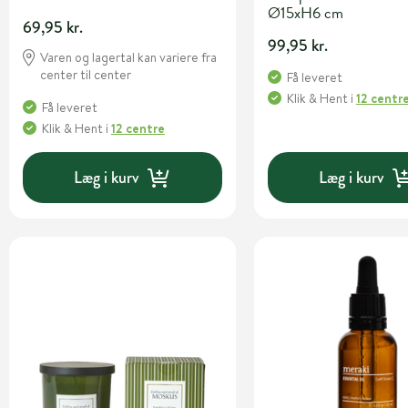
Ø15xH6 cm
69,95 kr.
99,95 kr.
Varen og lagertal kan variere fra
center til center
Få leveret
Klik & Hent
i
12 centr
Få leveret
Klik & Hent
i
12 centre
Læg i kurv
Læg i kurv