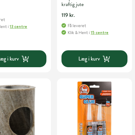
kraftig jute
119 kr.
ret
Få leveret
Hent
i
13 centre
Klik & Hent
i
15 centre
æg i kurv
Læg i kurv