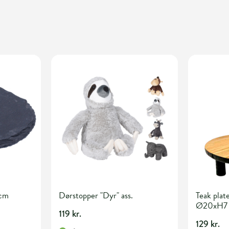
 cm
Dørstopper "Dyr" ass.
Teak plat
Ø20xH7
119 kr.
129 kr.