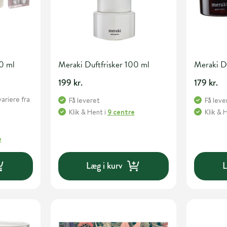
80 ml
Meraki Duftfrisker 100 ml
Meraki D
199 kr.
179 kr.
variere fra
Få leveret
Få leve
Klik & Hent
i
9 centre
Klik & 
e
Læg i kurv
L