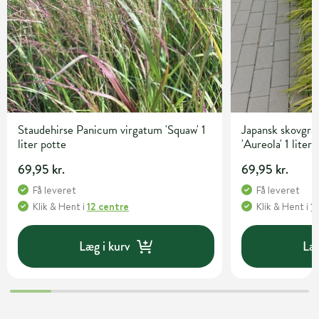
Staudehirse Panicum virgatum 'Squaw' 1
Japansk skovgr
liter potte
'Aureola' 1 liter
69,95 kr.
69,95 kr.
Få leveret
Få leveret
Klik & Hent
i
12 centre
Klik & Hent
i
1
Læg i kurv
Læg