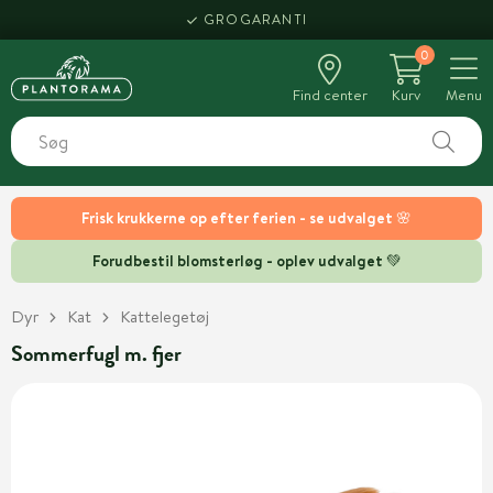
GROGARANTI
0
Find center
Kurv
Menu
Frisk krukkerne op efter ferien - se udvalget 🌸
Forudbestil blomsterløg - oplev udvalget 💚
Dyr
Kat
Kattelegetøj
Sommerfugl m. fjer