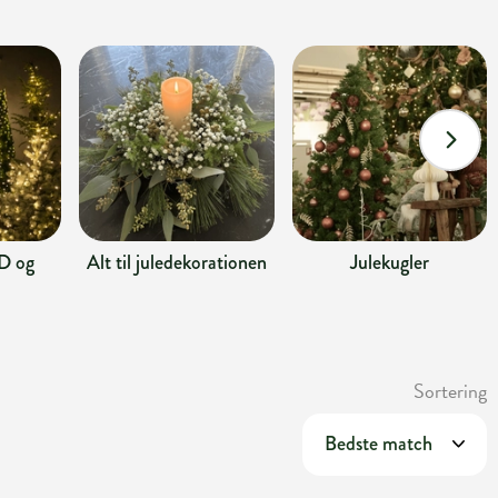
D og
Alt til juledekorationen
Julekugler
Sortering