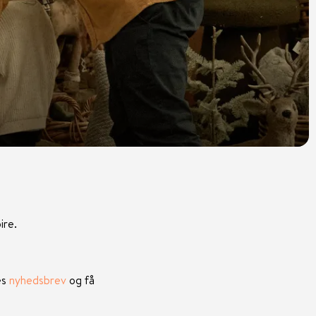
ire.
es
nyhedsbrev
og få