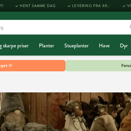
TI
HENT SAMME DAG
LEVERING FRA 69,-
V
g skarpe priser
Planter
Stueplanter
Have
Dyr
lget 🌸
Forud