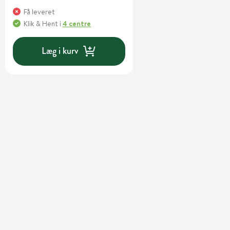
Få leveret
Klik & Hent
i
4 centre
Læg i kurv