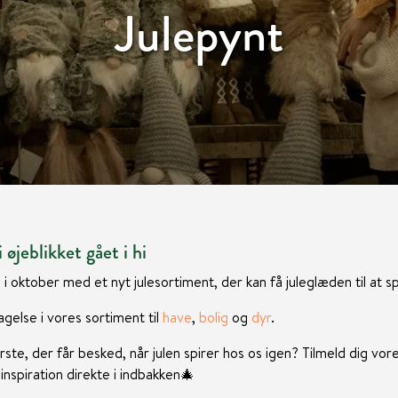
Julepynt
 øjeblikket gået i hi
 i oktober med et nyt julesortiment, der kan få juleglæden til at sp
gelse i vores sortiment til
have
,
bolig
og
dyr
.
rste, der får besked, når julen spirer hos os igen? Tilmeld dig vor
nspiration direkte i indbakken
🎄