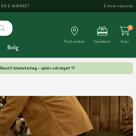
I ER E-MÆRKET
Erhvervskunde
0
Find center
Gavekort
Kurv
Bolig
bestil blomsterløg - oplev udvalget 💚