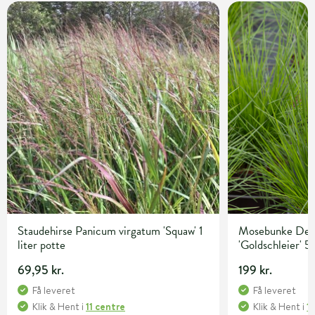
Staudehirse Panicum virgatum 'Squaw' 1
Mosebunke Desc
liter potte
'Goldschleier' 5 
69,95 kr.
199 kr.
Få leveret
Få leveret
Klik & Hent
i
11 centre
Klik & Hent
i
1