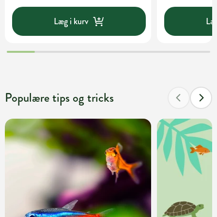
Læg i kurv
Læg
Populære tips og tricks