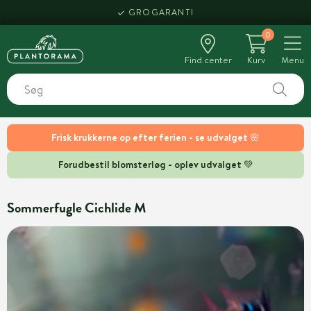
GROGARANTI
0
Find center
Kurv
Menu
Frisk krukkerne op efter ferien - se udvalget 🌸
Forudbestil blomsterløg - oplev udvalget 💚
Sommerfugle Cichlide M