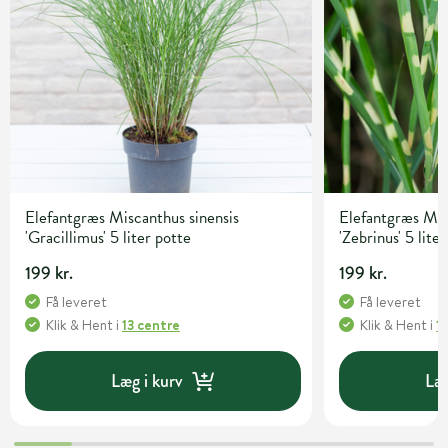
Elefantgræs Miscanthus sinensis
Elefantgræs Mis
'Gracillimus' 5 liter potte
'Zebrinus' 5 lite
199 kr.
199 kr.
Få leveret
Få leveret
Klik & Hent
i
13 centre
Klik & Hent
i
1
Læg i kurv
Læg