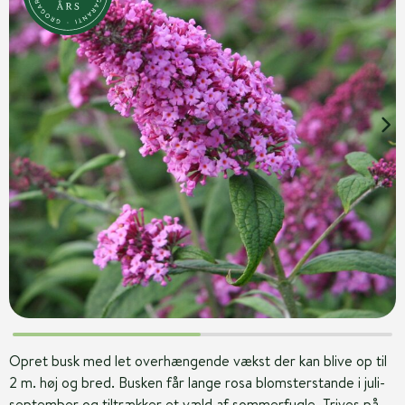
Opret busk med let overhængende vækst der kan blive op til
2 m. høj og bred. Busken får lange rosa blomsterstande i juli-
september og tiltrækker et væld af sommerfugle. Trives på