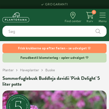
GROGARANTI
0
Find center
Kurv
Menu
Frisk krukkerne op efter ferien - se udvalget 🌸
Forudbestil blomsterløg - oplev udvalget 💚
Planter
Haveplanter
Buske
Sommerfuglebusk Buddleja davidii 'Pink Delight' 5
liter potte