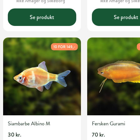
ikke Amager og Silkeborg
ikke Amager og Silk
Se produkt
Se produkt
10 FOR 149,-
Siambarbe Albino M
Fersken Gurami
30 kr.
70 kr.