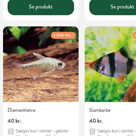
Se produkt
Se produkt
6 FOR 149,-
Diamanttetra
Siambarbe
40 kr.
40 kr.
Sælges kun i center - gælder
Sælges kun i center 