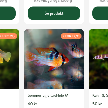
eborg
ikke Amager og Silkeborg
ikke 
Se produkt
2 FOR 129,-
2 FOR 99,95
Sommerfugle Cichlide M
Kuhliiål, 
60 kr.
50 kr.