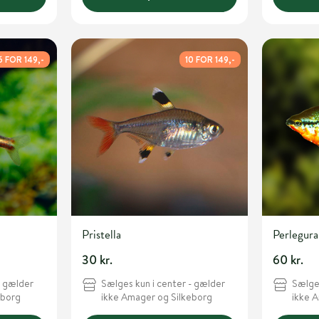
6 FOR 149,-
10 FOR 149,-
Pristella
Perlegura
30 kr.
60 kr.
- gælder
Sælges kun i center - gælder
Sælges
eborg
ikke Amager og Silkeborg
ikke 