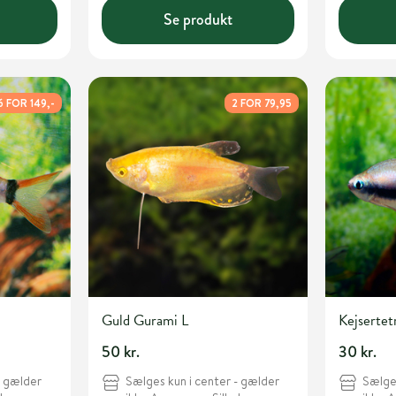
Se produkt
6 FOR 149,-
2 FOR 79,95
Guld Gurami L
Kejsertet
50 kr.
30 kr.
- gælder
Sælges kun i center - gælder
Sælges