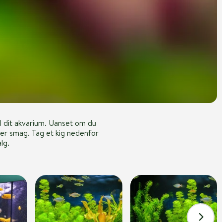
il dit akvarium. Uanset om du
nhver smag. Tag et kig nedenfor
lg.