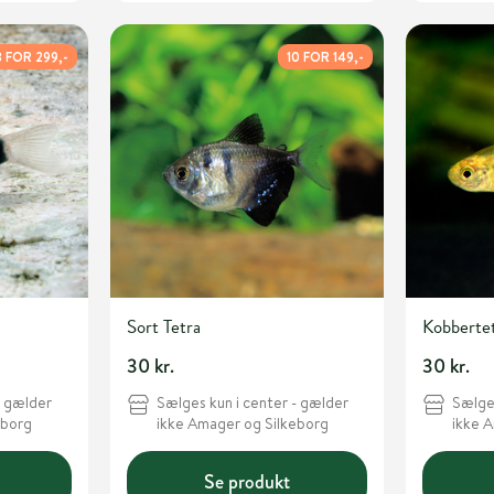
3 FOR 299,-
10 FOR 149,-
Sort Tetra
Kobberte
30 kr.
30 kr.
- gælder
Sælges kun i center - gælder
Sælges
eborg
ikke Amager og Silkeborg
ikke 
Se produkt