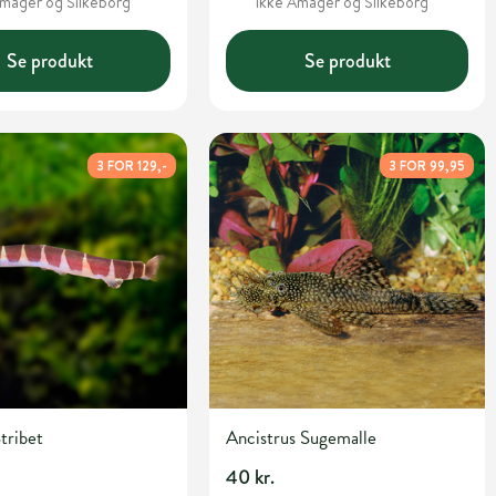
Amager og Silkeborg
ikke Amager og Silkeborg
Se produkt
Se produkt
3 FOR 129,-
3 FOR 99,95
Stribet
Ancistrus Sugemalle
40 kr.