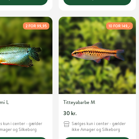
2 FOR 99,95
10 FOR 149,-
mi L
Titteyabarbe M
30 kr.
 kun i center - gælder
Sælges kun i center - gælder
Amager og Silkeborg
ikke Amager og Silkeborg