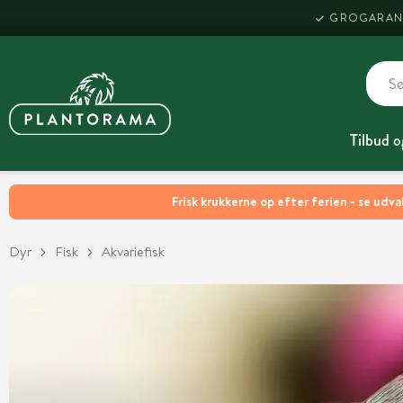
GROGARAN
Tilbud o
Frisk krukkerne op efter ferien - se udva
Dyr
Fisk
Akvariefisk