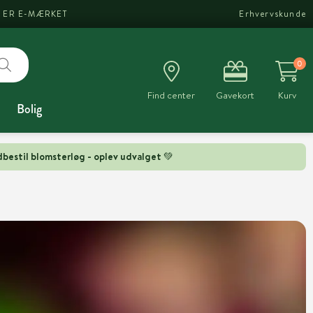
I ER E-MÆRKET
Erhvervskunde
0
Find center
Gavekort
Kurv
Bolig
bestil blomsterløg - oplev udvalget 💚