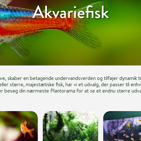
Akvariefisk
arve, skaber en betagende undervandsverden og tilføjer dynamik t
 eller større, majestætiske fisk, har vi et udvalg, der passer til e
ler besøg din nærmeste Plantorama for at se et endnu større udva