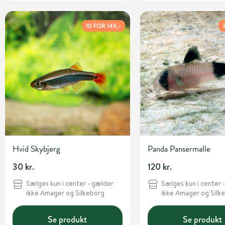
10 FOR 149,-
Hvid Skybjerg
Panda Pansermalle
30 kr.
120 kr.
Sælges kun i center - gælder
Sælges kun i center 
ikke Amager og Silkeborg
ikke Amager og Silk
Se produkt
Se produkt