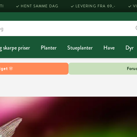
TI
HENT SAMME DAG
LEVERING FRA 69,-
V
g skarpe priser
Planter
Stueplanter
Have
Dyr
lget 🌸
Forud