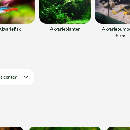
Akvariefisk
Akvarieplanter
Akvariepumpe
filtre
t center