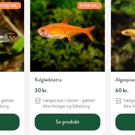
0 FOR 149,-
6 FOR 149,-
Kulglødstetra
Algespise
30 kr.
60 kr.
- gælder
Sælges kun i center - gælder
Sælges
eborg
ikke Amager og Silkeborg
ikke 
Se produkt