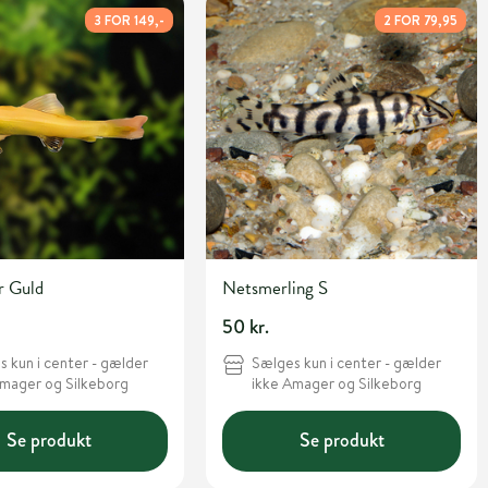
3 FOR 149,-
2 FOR 79,95
r Guld
Netsmerling S
50 kr.
 kun i center - gælder
Sælges kun i center - gælder
Amager og Silkeborg
ikke Amager og Silkeborg
Se produkt
Se produkt