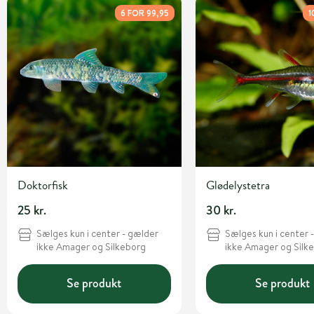
6 FOR 99,95
1
Doktorfisk
Glødelystetra
25 kr.
30 kr.
Sælges kun i center - gælder
Sælges kun i center 
ikke Amager og Silkeborg
ikke Amager og Silk
Se produkt
Se produkt