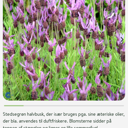
Stedsegrøn halvbusk, der især bruges pga. sine æteriske olier,
der bla. anvendes til duftfriskere. Blomsterne sidder på
toppen af stænglen og ligner en lille sommerfugl.