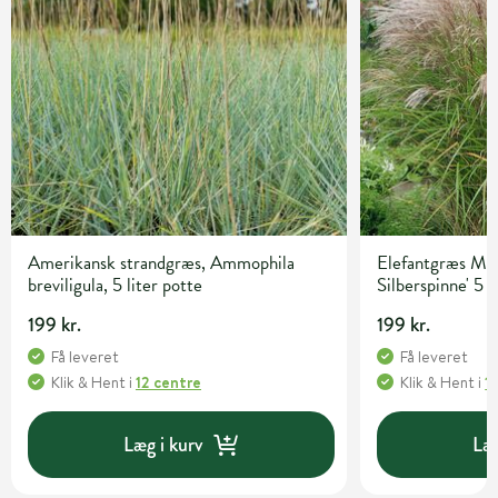
Amerikansk strandgræs, Ammophila
Elefantgræs Misc
breviligula, 5 liter potte
Silberspinne' 5 l
199 kr.
199 kr.
Få leveret
Få leveret
Klik & Hent
i
12 centre
Klik & Hent
i
1
Læg i kurv
Læg