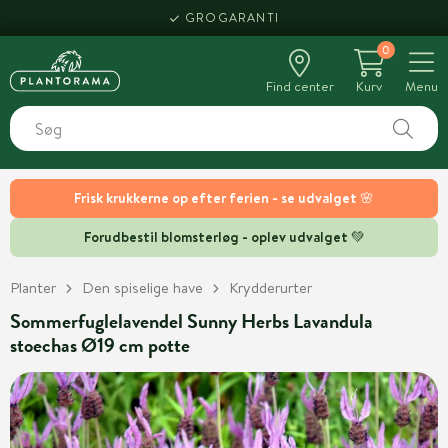
GROGARANTI
0
Find center
Kurv
Menu
Frisk krukkerne op efter ferien - se udvalget 🌸
Forudbestil blomsterløg - oplev udvalget 💚
Planter
Den spiselige have
Krydderurter
Sommerfuglelavendel Sunny Herbs Lavandula
stoechas Ø19 cm potte