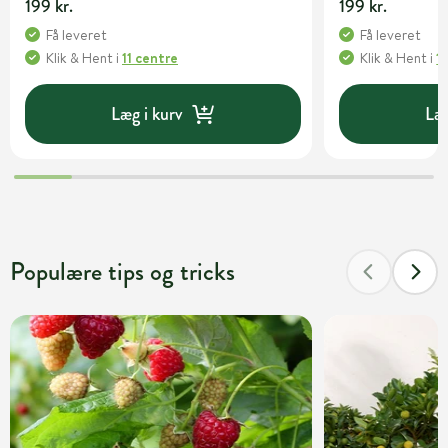
199 kr.
199 kr.
Få leveret
Få leveret
Klik & Hent
i
11 centre
Klik & Hent
i
1
Læg i kurv
Læg
Populære tips og tricks