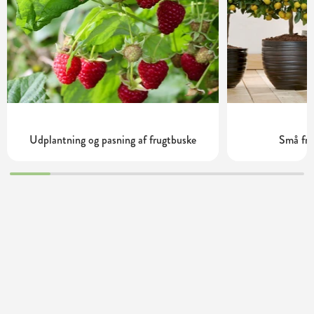
Udplantning og pasning af frugtbuske
Små fru