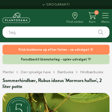
GROGARANTI
0
Find center
Kurv
Menu
Frisk krukkerne op efter ferien - se udvalget 🌸
Forudbestil blomsterløg - oplev udvalget 💚
Planter
Den spiselige have
Bærbuske
Hindbærbuske
Sommerhindbær, Rubus idaeus 'Mormors hallon', 2
liter potte