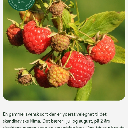
En gammel svensk sort der er yderst velegnet til det
skandinaviske klima. Det bærer i juli og august, på 2 års
skuddene mange søde og smagfulde bær. Den trives på solrig