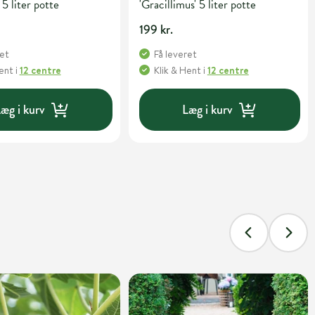
 5 liter potte
'Gracillimus' 5 liter potte
199 kr.
ret
Få leveret
Hent
i
12 centre
Klik & Hent
i
12 centre
æg i kurv
Læg i kurv