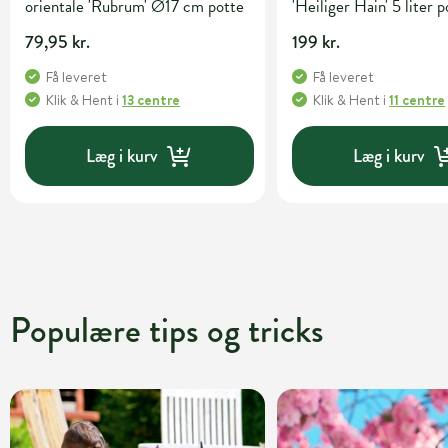
orientale 'Rubrum' Ø17 cm potte
'Heiliger Hain' 5 liter 
79,95 kr.
199 kr.
Få leveret
Få leveret
Klik & Hent
i
13 centre
Klik & Hent
i
11 centre
Læg i kurv
Læg i kurv
Populære tips og tricks