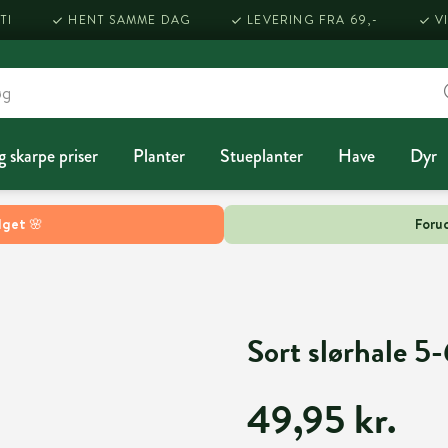
TI
HENT SAMME DAG
LEVERING FRA 69,-
V
g skarpe priser
Planter
Stueplanter
Have
Dyr
lget 🌸
Forud
Sort slørhale 5
49,95 kr.