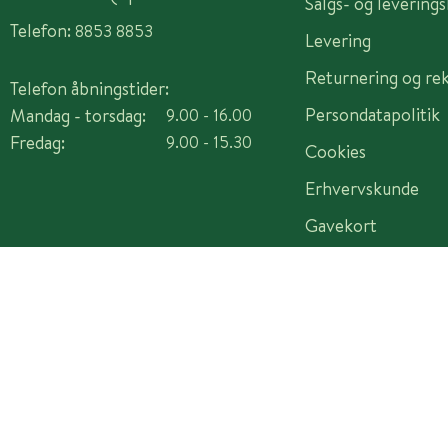
Salgs- og levering
Telefon:
8853 8853
Levering
Returnering og re
Telefon åbningstider:
Persondatapolitik
Mandag - torsdag:
9.00 - 16.00
Fredag:
9.00 - 15.30
Cookies
Erhvervskunde
Gavekort
Copyright © 2026 Plantorama A/S - CVR 14982442