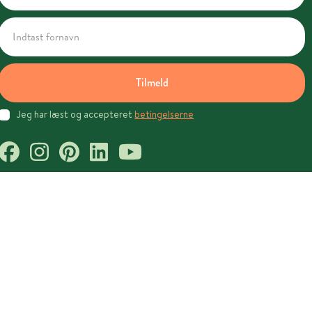
Tilmeld
Jeg har læst og accepteret
betingelserne