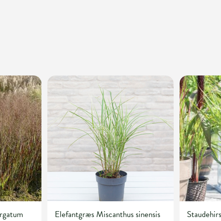
irgatum
Elefantgræs Miscanthus sinensis
Staudehir