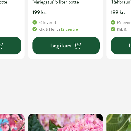
potte
'Variegatus' 5 liter potte
'Rehbraun'
199 kr.
199 kr.
Få leveret
Få leve
Klik & Hent
i
12 centre
Klik & 
Læg i kurv
L