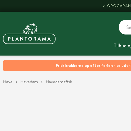
GROGARAN
Tilbud o
Frisk krukkerne op efter ferien - se udva
Have
Havedam
Havedamsfisk