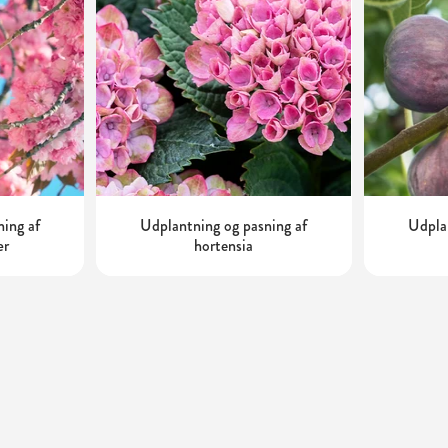
ning af
Udplantning og pasning af
Udplan
ær
hortensia