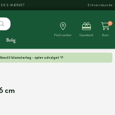
I ER E-MÆRKET
Erhvervskunde
0
Find center
Gavekort
Kurv
Bolig
bestil blomsterløg - oplev udvalget 💚
-6 cm