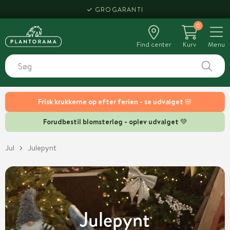
HENT SAMME DAG
0
Find center
Kurv
Menu
Frisk krukkerne op efter ferien - se udvalget 🌸
Forudbestil blomsterløg - oplev udvalget 💚
Jul
Julepynt
Julepynt