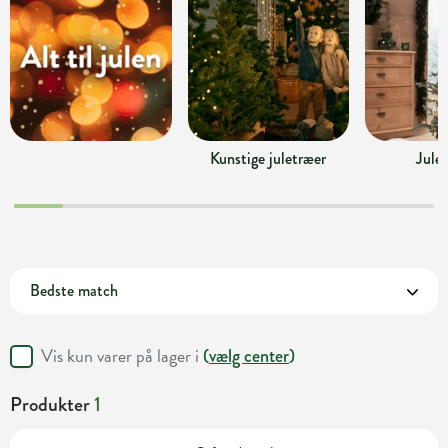
Kunstige juletræer
Jule
Vis kun varer på lager i
(
vælg center
)
Produkter
1