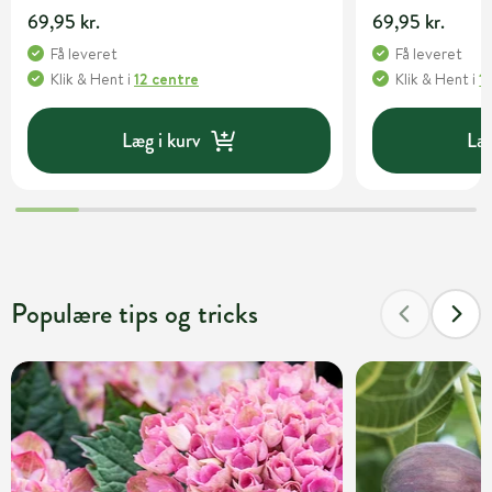
69,95 kr.
69,95 kr.
Få leveret
Få leveret
Klik & Hent
i
12 centre
Klik & Hent
i
1
Læg i kurv
Læg
Populære tips og tricks