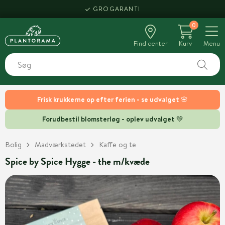
GROGARANTI
0
Find center
Kurv
Menu
Frisk krukkerne op efter ferien - se udvalget 🌸
Forudbestil blomsterløg - oplev udvalget 💚
Bolig
Madværkstedet
Kaffe og te
Spice by Spice Hygge - the m/kvæde