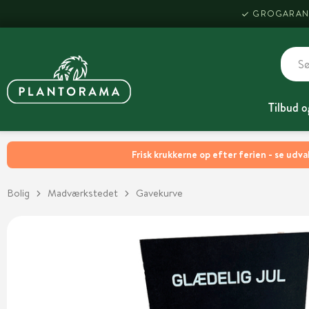
GROGARAN
Tilbud o
Frisk krukkerne op efter ferien - se udva
Bolig
Madværkstedet
Gavekurve