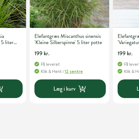
ia
Elefantgræs Miscanthus sinensis
Elefantgræ
 5 liter
'Kleine Silberspinne' 5 liter potte
'Variegatus
199 kr.
199 kr.
Få leveret
Få leve
Klik & Hent
i
12 centre
Klik & 
Læg i kurv
L