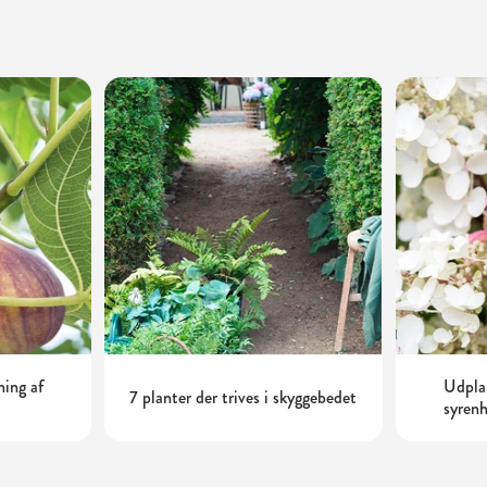
ning af
Udplan
7 planter der trives i skyggebedet
syrenh