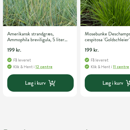
Amerikansk strandgræs,
Mosebunke Deschamps
Ammophila breviligula, 5 liter
cespitosa 'Goldschleier'
potte
potte
199 kr.
199 kr.
Få leveret
Få leveret
Klik & Hent
i
12 centre
Klik & Hent
i
11 centre
Læg i kurv
Læg i kurv