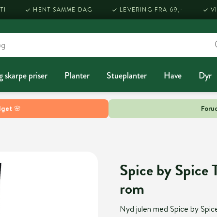
TI
HENT SAMME DAG
LEVERING FRA 69,-
V
g skarpe priser
Planter
Stueplanter
Have
Dyr
lget 🌸
Forud
Spice by Spice 
rom
Nyd julen med Spice by Spic