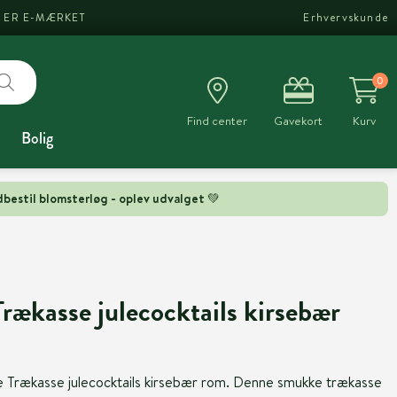
I ER E-MÆRKET
Erhvervskunde
0
Find center
Gavekort
Kurv
Bolig
bestil blomsterløg - oplev udvalget 💚
Trækasse julecocktails kirsebær
e Trækasse julecocktails kirsebær rom. Denne smukke trækasse