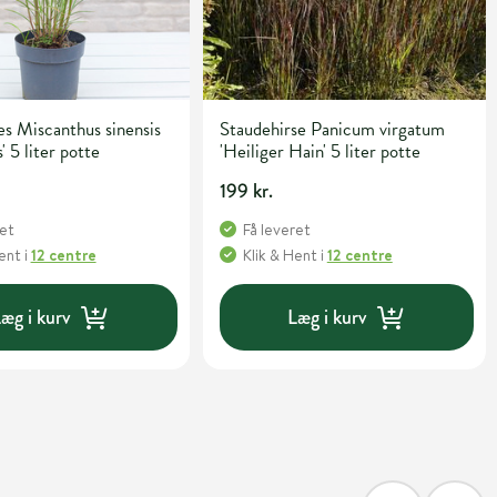
s Miscanthus sinensis
Staudehirse Panicum virgatum
' 5 liter potte
'Heiliger Hain' 5 liter potte
199 kr.
ret
Få leveret
Hent
i
12 centre
Klik & Hent
i
12 centre
æg i kurv
Læg i kurv