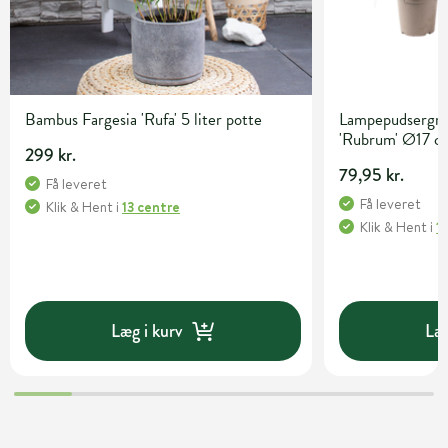
Bambus Fargesia 'Rufa' 5 liter potte
Lampepudsergræ
'Rubrum' Ø17 c
299 kr.
79,95 kr.
Få leveret
Få leveret
Klik & Hent
i
13 centre
Klik & Hent
i
1
Læg i kurv
Læg