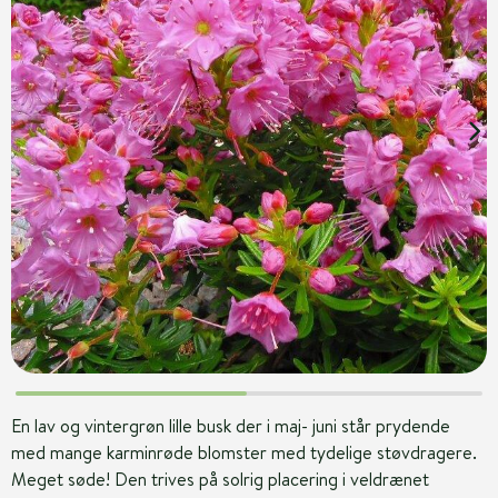
En lav og vintergrøn lille busk der i maj- juni står prydende
med mange karminrøde blomster med tydelige støvdragere.
Meget søde! Den trives på solrig placering i veldrænet