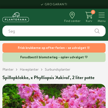
GROGARANTI
0
Find center
Kurv
Menu
Frisk krukkerne op efter ferien - se udvalget 🌸
Forudbestil blomsterløg - oplev udvalget 💚
Planter
Haveplanter
Surbundsplanter
Spillopklokke, x Phylliopsis 'Askival', 2 liter potte