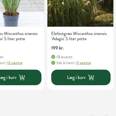
s Miscanthus sinensis
Elefantgræs Miscanthus sinensis
s' 5 liter potte
'Adagio' 5 liter potte
199 kr.
ret
Få leveret
Hent
i
12 centre
Klik & Hent
i
11 centre
æg i kurv
Læg i kurv