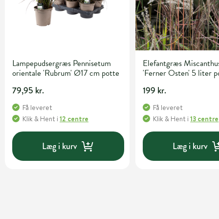
Lampepudsergræs Pennisetum
Elefantgræs Miscanthus
orientale 'Rubrum' Ø17 cm potte
'Ferner Osten' 5 liter p
79,95 kr.
199 kr.
Få leveret
Få leveret
Klik & Hent
i
12 centre
Klik & Hent
i
13 centre
Læg i kurv
Læg i kurv