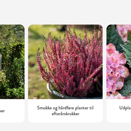
Smukke og hårdføre planter til
Udplan
ber
efterårskrukker