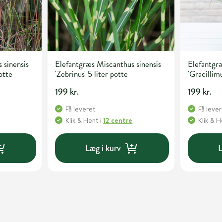
 sinensis
Elefantgræs Miscanthus sinensis
Elefantgræ
otte
'Zebrinus' 5 liter potte
'Gracillimu
199 kr.
199 kr.
Få leveret
Få leve
Klik & Hent
i
12 centre
Klik & 
Læg i kurv
L