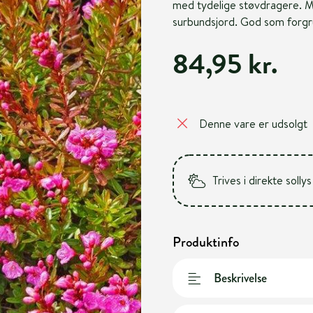
med tydelige støvdragere. Me
surbundsjord. God som forgrun
84,95 kr.
Denne vare er udsolgt
Trives i direkte sollys
Produktinfo
Beskrivelse