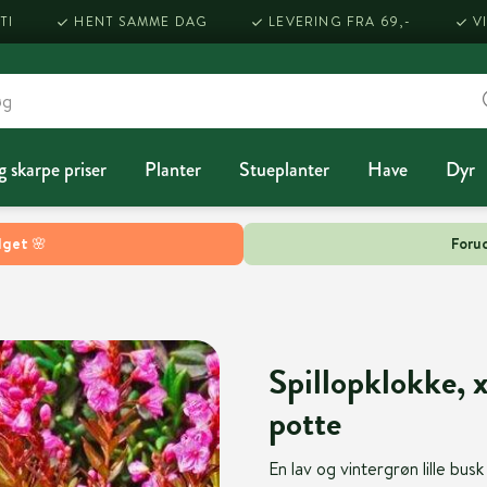
TI
HENT SAMME DAG
LEVERING FRA 69,-
V
g skarpe priser
Planter
Stueplanter
Have
Dyr
lget 🌸
Forud
Spillopklokke, x
potte
En lav og vintergrøn lille bu