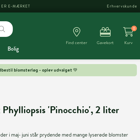
I ER E-MÆRKET
Erhvervskunde
0
Find center
Gavekort
Kurv
Bolig
bestil blomsterløg - oplev udvalget 💚
 Phylliopsis 'Pinocchio', 2 liter
sk der i maj- juni står prydende med mange lyserøde blomster