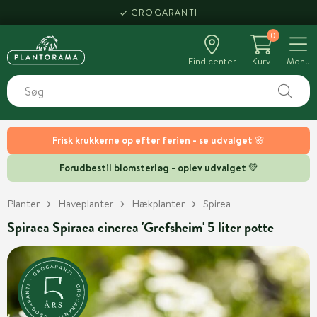
GROGARANTI
0
Find center
Kurv
Menu
Frisk krukkerne op efter ferien - se udvalget 🌸
Forudbestil blomsterløg - oplev udvalget 💚
Planter
Haveplanter
Hækplanter
Spirea
Spiraea Spiraea cinerea 'Grefsheim' 5 liter potte