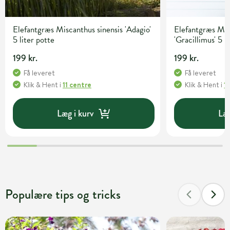
Elefantgræs Miscanthus sinensis 'Adagio'
Elefantgræs Mis
5 liter potte
'Gracillimus' 5 l
199 kr.
199 kr.
Få leveret
Få leveret
Klik & Hent
i
11 centre
Klik & Hent
i
1
Læg i kurv
Læg
Populære tips og tricks