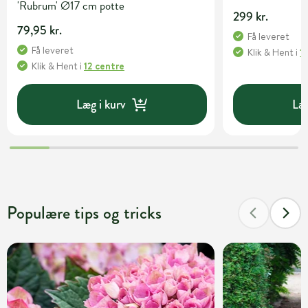
'Rubrum' Ø17 cm potte
299 kr.
79,95 kr.
Få leveret
Få leveret
Klik & Hent
i
1
Klik & Hent
i
12 centre
Læg i kurv
Læg
Populære tips og tricks