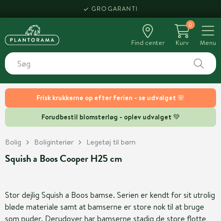
GROGARANTI
0
Find center
Kurv
Menu
Frisk krukkerne op efter ferien - se udvalget 🌸
Forudbestil blomsterløg - oplev udvalget 💚
Bolig
Boliginteriør
Legetøj til børn
Squish a Boos Cooper H25 cm
Stor dejlig Squish a Boos bamse. Serien er kendt for sit utrolig
bløde materiale samt at bamserne er store nok til at bruge
som puder. Derudover har bamserne stadig de store flotte