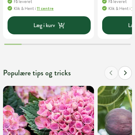
Få leveret
Få leveret
Klik & Hent
i
11 centre
Klik & Hent
i
1
Læg i kurv
Læg
Populære tips og tricks