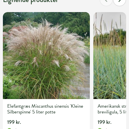
Elefantgræs Miscanthus sinensis 'Kleine
Amerikansk str
Silberspinne' 5 liter potte
breviligula, 5 lit
199 kr.
199 kr.