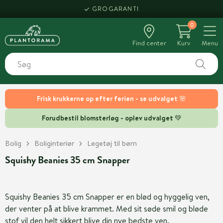
GROGARANTI
0
Find center
Kurv
Menu
Frisk krukkerne op efter ferien - se udvalget 🌸
Forudbestil blomsterløg - oplev udvalget 💚
Bolig
Boliginteriør
Legetøj til børn
Squishy Beanies 35 cm Snapper
Squishy Beanies 35 cm Snapper er en blød og hyggelig ven,
der venter på at blive krammet. Med sit søde smil og bløde
stof vil den helt sikkert blive din nye bedste ven.