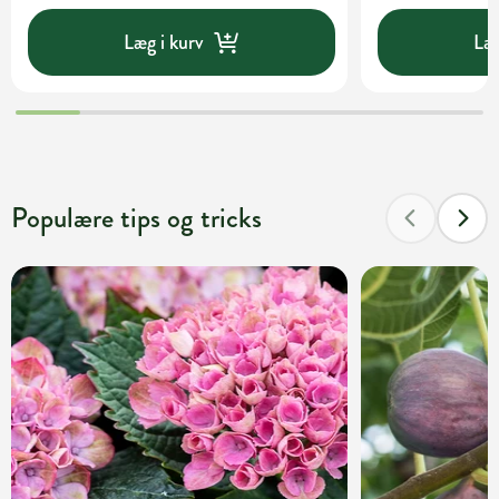
Læg i kurv
Læg
Populære tips og tricks