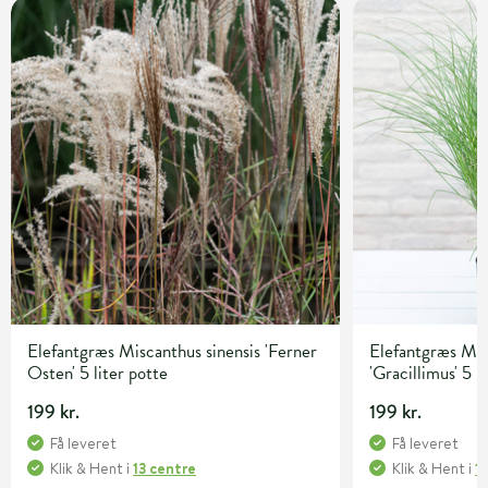
Elefantgræs Miscanthus sinensis 'Ferner
Elefantgræs Mis
Osten' 5 liter potte
'Gracillimus' 5 l
199 kr.
199 kr.
Få leveret
Få leveret
Klik & Hent
i
13 centre
Klik & Hent
i
1