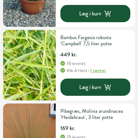
Læg i kurv
Bambus Fargesia robusta
'Campbell' 7,5 liter potte
449 kr.
Få leveret
Klik & Hent
i
1 center
Læg i kurv
Pibegræs, Molinia arundinacea
'Heidebraut', 3 liter potte
169 kr.
Få leveret