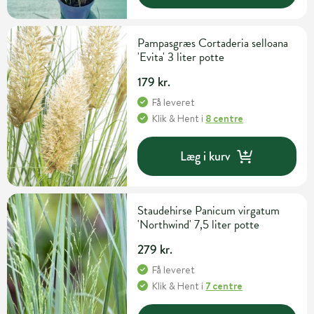
Pampasgræs Cortaderia selloana
'Evita' 3 liter potte
179 kr.
Få leveret
Klik & Hent
i
8 centre
Læg i kurv
Staudehirse Panicum virgatum
'Northwind' 7,5 liter potte
279 kr.
Få leveret
Klik & Hent
i
7 centre