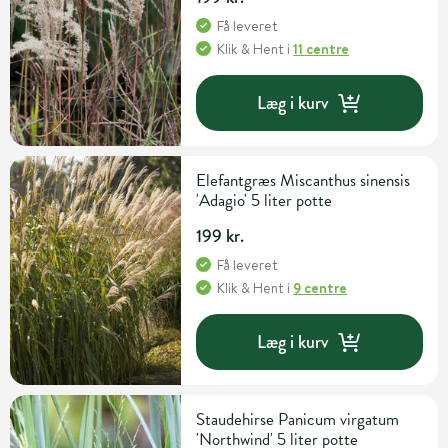
Få leveret
Klik & Hent
i
11 centre
Læg i kurv
Elefantgræs Miscanthus sinensis
'Adagio' 5 liter potte
199 kr.
Få leveret
Klik & Hent
i
9 centre
Læg i kurv
Staudehirse Panicum virgatum
'Northwind' 5 liter potte