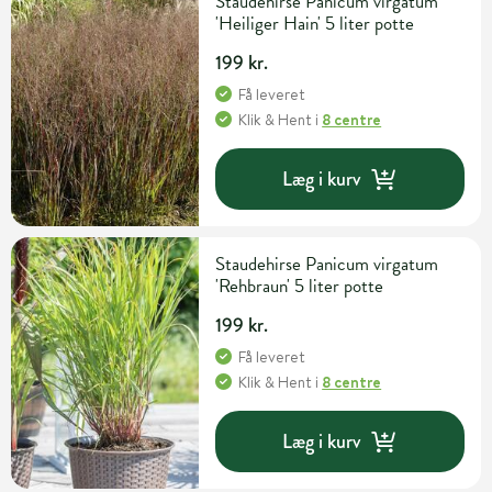
Staudehirse Panicum virgatum
'Heiliger Hain' 5 liter potte
199 kr.
Få leveret
Klik & Hent
i
8 centre
Læg i kurv
Staudehirse Panicum virgatum
'Rehbraun' 5 liter potte
199 kr.
Få leveret
Klik & Hent
i
8 centre
Læg i kurv