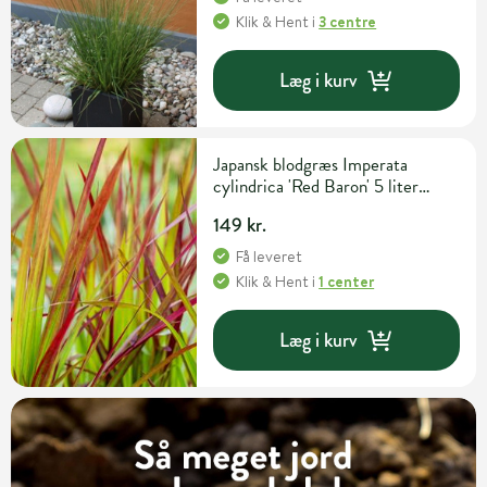
Klik & Hent
i
3 centre
Læg i kurv
Japansk blodgræs Imperata
cylindrica 'Red Baron' 5 liter
potte
149 kr.
Få leveret
Klik & Hent
i
1 center
Læg i kurv