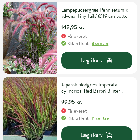
Lampepudsergræs Pennisetum x
advena 'Tiny Tails' Ø19 cm potte
149,95 kr.
Få leveret
Klik & Hent
i
8 centre
Læg i kurv
Japansk blodgræs Imperata
cylindrica 'Red Baron' 3 liter
potte
99,95 kr.
Få leveret
Klik & Hent
i
11 centre
Læg i kurv