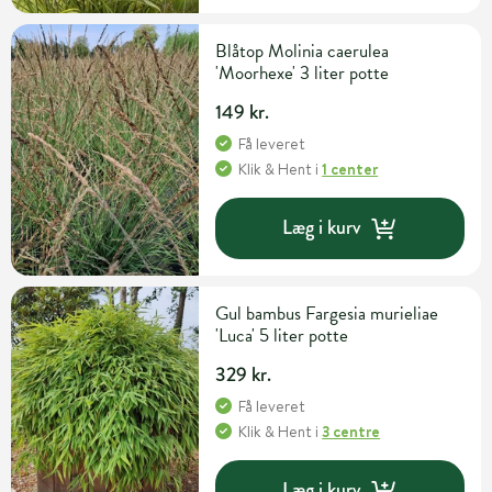
Blåtop Molinia caerulea
'Moorhexe' 3 liter potte
149 kr.
Få leveret
Klik & Hent
i
1 center
Læg i kurv
Gul bambus Fargesia murieliae
'Luca' 5 liter potte
329 kr.
Få leveret
Klik & Hent
i
3 centre
Læg i kurv