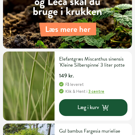
Elefantgræs Miscanthus sinensis
'Kleine Silberspinne' 3 liter potte
149 kr.
Få leveret
Klik & Hent
i
3 centre
Læg i kurv
Gul bambus Fargesia murieliae