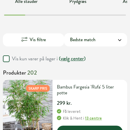
Alle stauder
Prydgræs
Ast
Vis filtre
Vis kun varer på lager i
(
vælg center
)
Produkter
202
Bambus Fargesia 'Rufa' 5 liter
SKARP PRIS
potte
299 kr.
Få leveret
Klik & Hent
i
13 centre