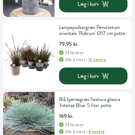
Læg i kurv
Lampepudsergræs Pennisetum
orientale 'Rubrum' Ø17 cm potte
79,95 kr.
Få leveret
Klik & Hent
i
12 centre
Læg i kurv
Blå bjørnegræs Festuca glauca
'Intense Blue' 5 liter potte
169 kr.
Få leveret
Klik & Hent
i
9 centre