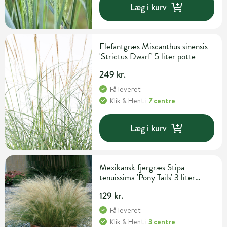
Læg i kurv
Elefantgræs Miscanthus sinensis
'Strictus Dwarf' 5 liter potte
249 kr.
Få leveret
Klik & Hent
i
7 centre
Læg i kurv
Mexikansk fjergræs Stipa
tenuissima 'Pony Tails' 3 liter
potte
129 kr.
Få leveret
Klik & Hent
i
3 centre