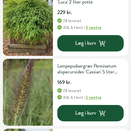
'Luca' 2 liter potte
229 kr.
Få leveret
Klik & Hent
i
5 centre
Læg i kurv
Lampepudsergræs Pennisetum
alopecuroides 'Cassian' 5 liter
potte
169 kr.
Få leveret
Klik & Hent
i
2 centre
Læg i kurv