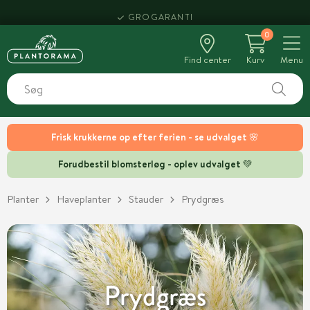
HENT SAMME DAG
0
Find center
Kurv
Menu
Frisk krukkerne op efter ferien - se udvalget 🌸
Forudbestil blomsterløg - oplev udvalget 💚
Planter
Haveplanter
Stauder
Prydgræs
Prydgræs