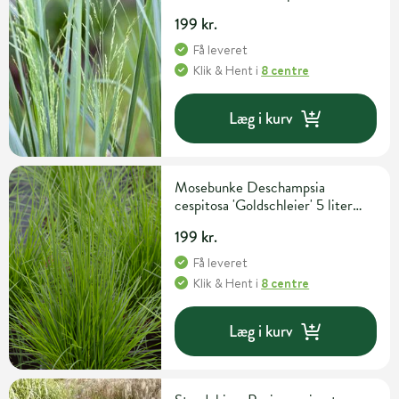
199 kr.
Få leveret
Klik & Hent
i
8 centre
Læg i kurv
Mosebunke Deschampsia
cespitosa 'Goldschleier' 5 liter
potte
199 kr.
Få leveret
Klik & Hent
i
8 centre
Læg i kurv