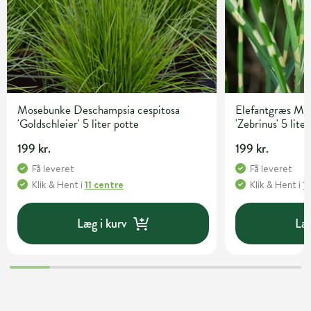
Mosebunke Deschampsia cespitosa
Elefantgræs Mis
'Goldschleier' 5 liter potte
'Zebrinus' 5 lite
199 kr.
199 kr.
Få leveret
Få leveret
Klik & Hent
i
11 centre
Klik & Hent
i
1
Læg i kurv
Læg