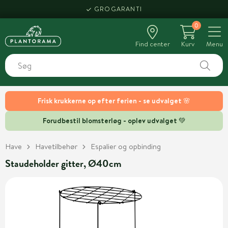
GROGARANTI
0
Find center
Kurv
Menu
Frisk krukkerne op efter ferien - se udvalget 🌸
Forudbestil blomsterløg - oplev udvalget 💚
Have
Havetilbehør
Espalier og opbinding
Staudeholder gitter, Ø40cm