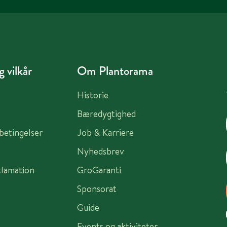
 vilkår
Om Plantorama
Historie
Bæredygtighed
sbetingelser
Job & Karriere
Nyhedsbrev
klamation
GroGaranti
Sponsorat
Guide
Events og aktiviteter