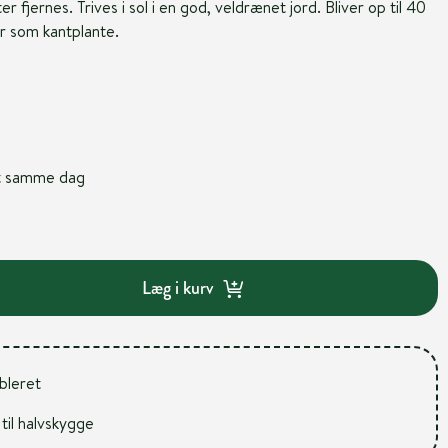
r fjernes. Trives i sol i en god, veldrænet jord. Bliver op til 40
er som kantplante.
nt samme dag
Læg i kurv
ableret
 til halvskygge