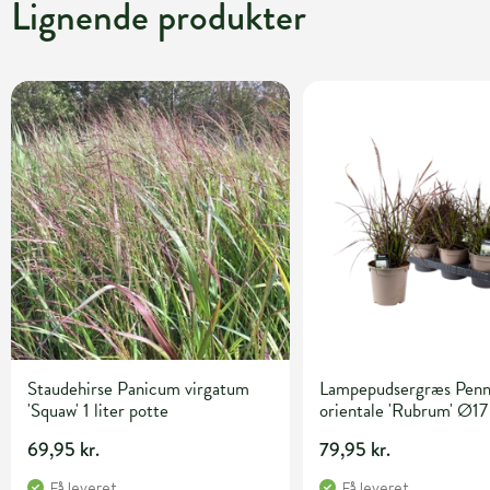
Lignende produkter
Staudehirse Panicum virgatum
Lampepudsergræs Penn
'Squaw' 1 liter potte
orientale 'Rubrum' Ø17
69,95 kr.
79,95 kr.
Få leveret
Få leveret