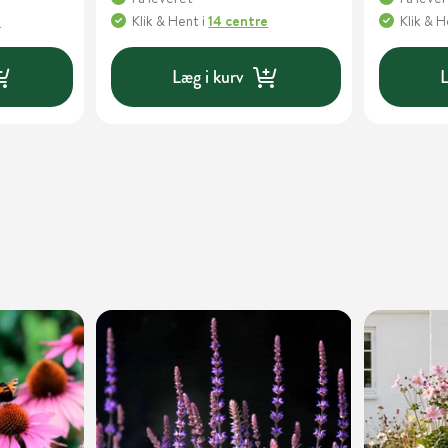
e
Klik & Hent
i
14 centre
Klik & 
Læg i kurv
L