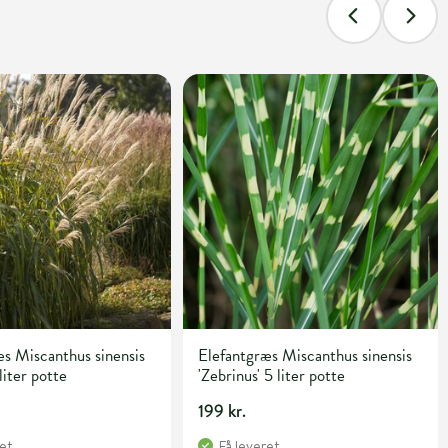
s Miscanthus sinensis
Elefantgræs Miscanthus sinensis
liter potte
'Zebrinus' 5 liter potte
199 kr.
ret
Få leveret