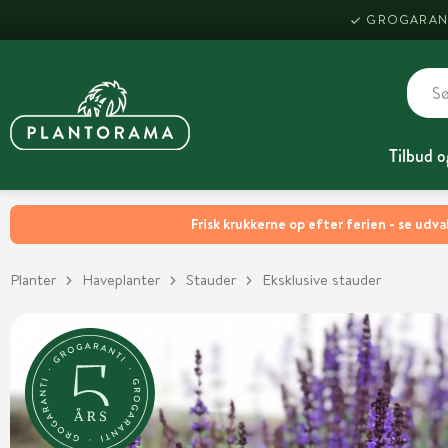
GROGARAN
Tilbud o
Frisk krukkerne op efter ferien - se udva
Planter
Haveplanter
Stauder
Eksklusive stauder