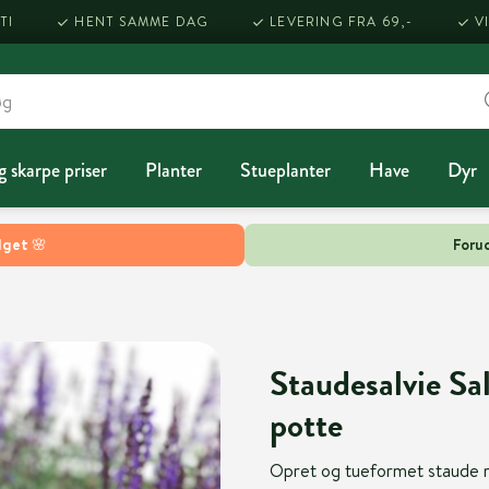
TI
HENT SAMME DAG
LEVERING FRA 69,-
V
g skarpe priser
Planter
Stueplanter
Have
Dyr
lget 🌸
Forud
Staudesalvie Sal
potte
Opret og tueformet staude me