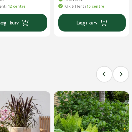
Hent
i
12 centre
Klik & Hent
i
15 centre
æg i kurv
Læg i kurv