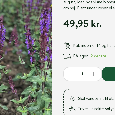
august, igen hvis visne blomste
cm høj. Plant under roser ell
49,95 kr.
Køb inden kl. 14 og he
På lager i
2 centre
Skal vandes indtil et
Trives i direkte sollys