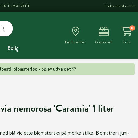
I ER E-MÆRKET
Erhvervskunde
0
Find center
Gavekort
Kurv
Bolig
bestil blomsterløg - oplev udvalget 💚
via nemorosa 'Caramia' 1 liter
d blå violette blomsteraks på mørke stilke. Blomstrer i juni-