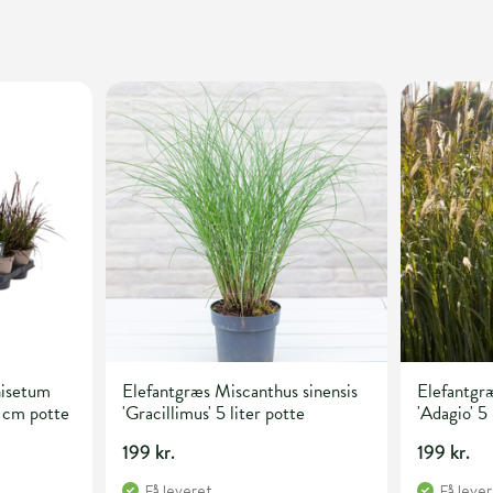
isetum
Elefantgræs Miscanthus sinensis
Elefantgræ
 cm potte
'Gracillimus' 5 liter potte
'Adagio' 5 
199 kr.
199 kr.
Få leveret
Få leve