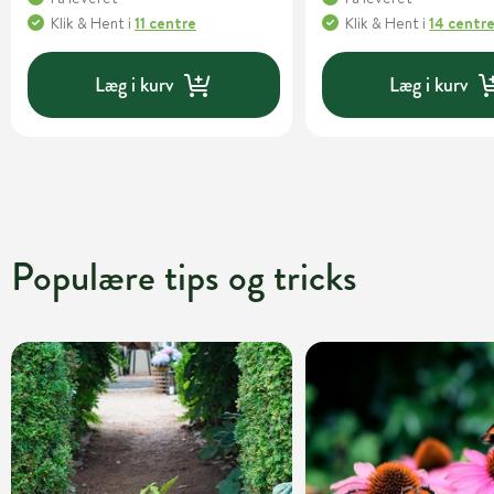
Klik & Hent
i
11 centre
Klik & Hent
i
14 centr
Læg i kurv
Læg i kurv
Populære tips og tricks