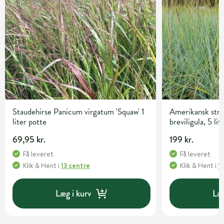
Staudehirse Panicum virgatum 'Squaw' 1
Amerikansk str
liter potte
breviligula, 5 lit
69,95 kr.
199 kr.
Få leveret
Få leveret
Klik & Hent
i
13 centre
Klik & Hent
i
1
Læg i kurv
Læg