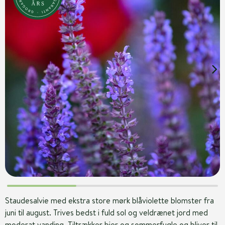
Staudesalvie med ekstra store mørk blåviolette blomster fra
juni til august. Trives bedst i fuld sol og veldrænet jord med
moderat vanding. Tiltrækker bier og sommerfugle og bliver til