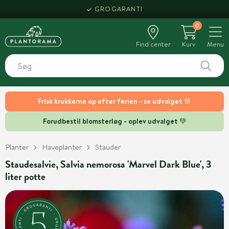
GROGARANTI
0
Find center
Kurv
Menu
Frisk krukkerne op efter ferien - se udvalget 🌸
Forudbestil blomsterløg - oplev udvalget 💚
Planter
Haveplanter
Stauder
Staudesalvie, Salvia nemorosa 'Marvel Dark Blue', 3
liter potte