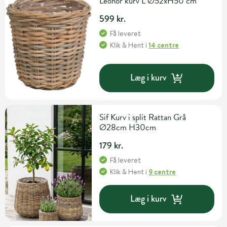
Leonor kurv L Ø52xH50 cm
599 kr.
Få leveret
Klik & Hent
i
14 centre
Læg i kurv
Sif Kurv i split Rattan Grå
Ø28cm H30cm
179 kr.
Få leveret
Klik & Hent
i
9 centre
Læg i kurv