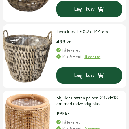
Læg i kurv
Liora kurv L Ø52xH44 cm
499 kr.
Få leveret
Klik & Hent
i
11 centre
Læg i kurv
Skjuler i rattan på ben Ø17xH18
cm med indvendig plast
199 kr.
Få leveret
Klik & Hent
i
9 centre