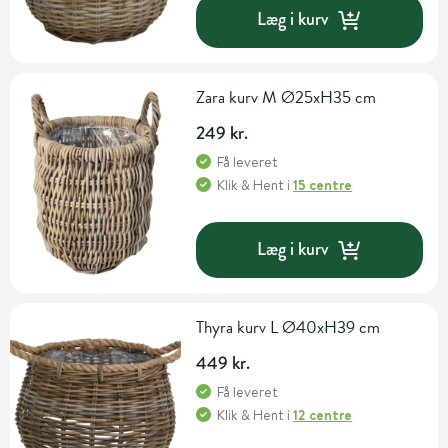
Læg i kurv
Zara kurv M Ø25xH35 cm
249 kr.
Få leveret
Klik & Hent
i
15 centre
Læg i kurv
Thyra kurv L Ø40xH39 cm
449 kr.
Få leveret
Klik & Hent
i
12 centre