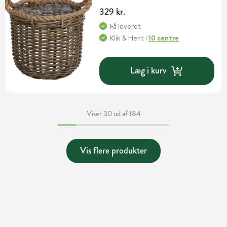
329 kr.
Få leveret
Klik & Hent
i
10 centre
Læg i kurv
Viser 30 ud af 184
Vis flere produkter