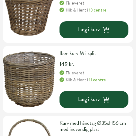
Få leveret
Klik & Hent
i
13 centre
Læg i kurv
Iben kurv M i split
149 kr.
Få leveret
Klik & Hent
i
11 centre
Læg i kurv
Kurv med håndtag Ø35xH56 cm
med indvendig plast