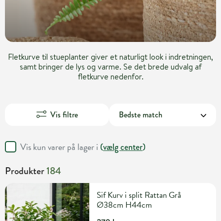
Fletkurve til stueplanter giver et naturligt look i indretningen,
samt bringer de lys og varme. Se det brede udvalg af
fletkurve nedenfor.
Vis filtre
Vis kun varer på lager i
(
vælg center
)
Produkter
184
Sif Kurv i split Rattan Grå
Ø38cm H44cm