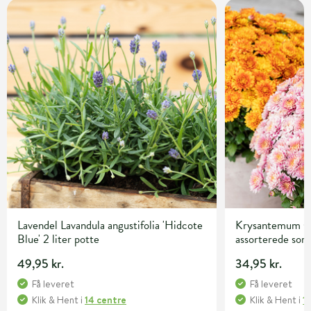
Lavendel Lavandula angustifolia 'Hidcote
Krysantemum C
Blue' 2 liter potte
assorterede sor
49,95 kr.
34,95 kr.
Få leveret
Få leveret
Klik & Hent
i
14 centre
Klik & Hent
i
1