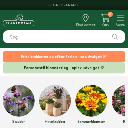
GROGARANTI
0
Find center
Kurv
Menu
Frisk krukkerne op efter ferien - se udvalget 🌸
Forudbestil blomsterløg - oplev udvalget 💚
Stauder
Havekrukker
Sommerblomster
Ro