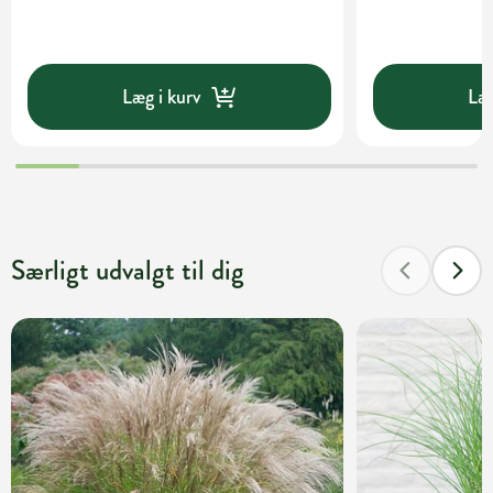
Læg i kurv
Læg
Særligt udvalgt til dig