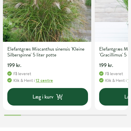
Elefantgræs Miscanthus sinensis 'Kleine
Elefantgræs Mis
Silberspinne' 5 liter potte
'Gracillimus' 5 l
199 kr.
199 kr.
Få leveret
Få leveret
Klik & Hent
i
12 centre
Klik & Hent
i
1
Læg i kurv
Læg