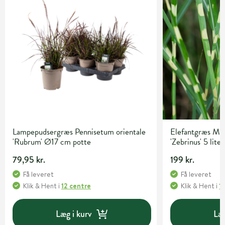
Lampepudsergræs Pennisetum orientale
Elefantgræs Mis
'Rubrum' Ø17 cm potte
'Zebrinus' 5 lite
79,95 kr.
199 kr.
Få leveret
Få leveret
Klik & Hent
i
12 centre
Klik & Hent
i
1
Læg i kurv
Læg