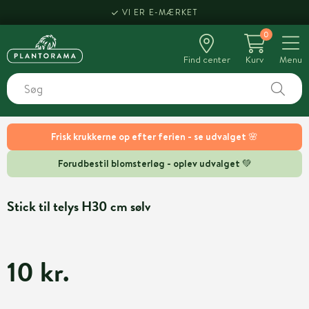
VI ER E-MÆRKET
0
Find center
Kurv
Menu
Frisk krukkerne op efter ferien - se udvalget 🌸
Forudbestil blomsterløg - oplev udvalget 💚
Stick til telys H30 cm sølv
10 kr.