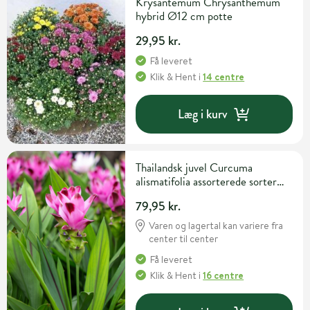
Krysantemum Chrysanthemum
hybrid Ø12 cm potte
29,95 kr.
Få leveret
Klik & Hent
i
14 centre
Læg i kurv
Thailandsk juvel Curcuma
alismatifolia assorterede sorter
Ø15 cm potte
79,95 kr.
Varen og lagertal kan variere fra
center til center
Få leveret
Klik & Hent
i
16 centre