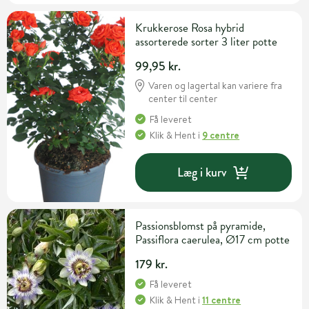
Krukkerose Rosa hybrid
assorterede sorter 3 liter potte
99,95 kr.
Varen og lagertal kan variere fra
center til center
Få leveret
Klik & Hent
i
9 centre
Læg i kurv
Passionsblomst på pyramide,
Passiflora caerulea, Ø17 cm potte
179 kr.
Få leveret
Klik & Hent
i
11 centre