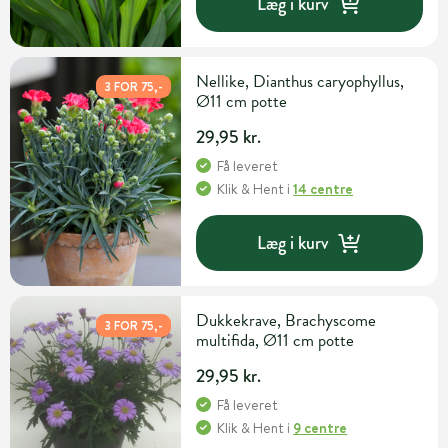
Læg i kurv
Nellike, Dianthus caryophyllus,
3 FOR 75,-
Ø11 cm potte
29,95 kr.
Få leveret
Klik & Hent
i
14 centre
Læg i kurv
Dukkekrave, Brachyscome
3 FOR 75,-
multifida, Ø11 cm potte
29,95 kr.
Få leveret
Klik & Hent
i
9 centre