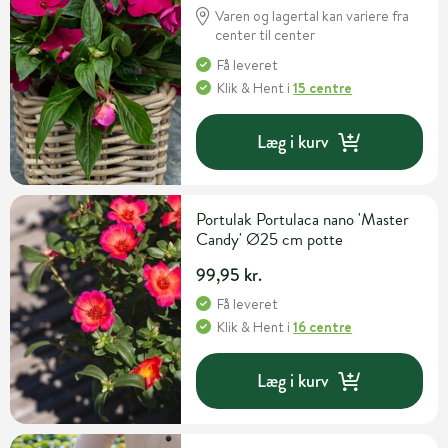
Varen og lagertal kan variere fra
center til center
Få leveret
Klik & Hent
i
15 centre
Læg i kurv
Portulak Portulaca nano 'Master
Candy' Ø25 cm potte
99,95 kr.
Få leveret
Klik & Hent
i
16 centre
Læg i kurv