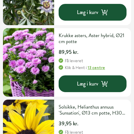
Læg i kurv
Krukke asters, Aster hybrid, Ø21
cm potte
89,95 kr.
Få leveret
Klik & Hent
i
13 centre
Læg i kurv
Solsikke, Helianthus annuus
'Sunsation', Ø13 cm potte, H30
cm
39,95 kr.
Få leveret