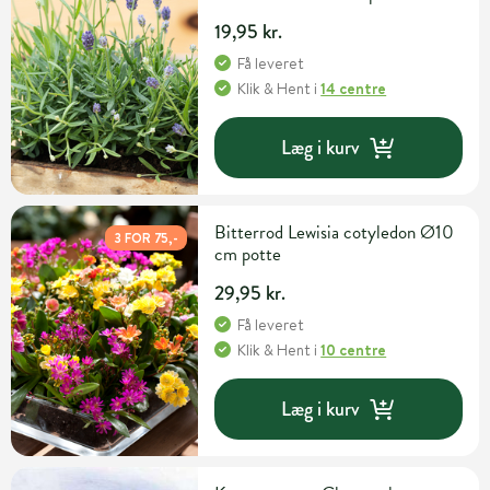
19,95 kr.
Få leveret
Klik & Hent
i
14 centre
Læg i kurv
Bitterrod Lewisia cotyledon Ø10
3 FOR 75,-
cm potte
29,95 kr.
Få leveret
Klik & Hent
i
10 centre
Læg i kurv