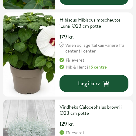
Hibiscus Hibiscus moscheutos
'Luna' Ø23 cm potte
179 kr.
Varen og lagertal kan variere fra
center til center
Få leveret
Klik & Hent
i
16 centre
Læg i kurv
Vindheks Calocephalus brownii
Ø23 cm potte
129 kr.
Få leveret