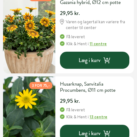
Gazania hybrid, Ø12 cm potte
29,95 kr.
Varen og lagertal kan variere fra
center til center
Få leveret
Klik & Hent
i
11 centre
Læg i kurv
Husarknap, Sanvitalia
3 FOR 75,-
Procumbens, Ø11 cm potte
29,95 kr.
Få leveret
Klik & Hent
i
13 centre
Læg i kurv