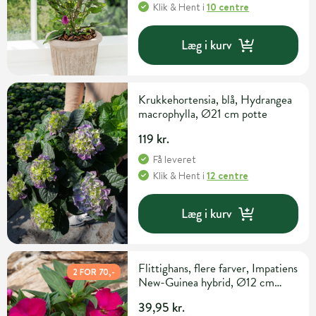
Klik & Hent
i
10 centre
Læg i kurv
Krukkehortensia, blå, Hydrangea
macrophylla, Ø21 cm potte
119 kr.
Få leveret
Klik & Hent
i
12 centre
Læg i kurv
Flittighans, flere farver, Impatiens
2 FOR 70,-
New-Guinea hybrid, Ø12 cm
potte
39,95 kr.