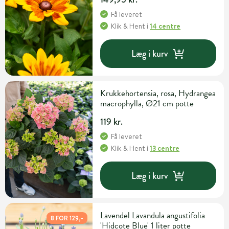
Få leveret
Klik & Hent
i
14 centre
Læg i kurv
Krukkehortensia, rosa, Hydrangea
macrophylla, Ø21 cm potte
119 kr.
Få leveret
Klik & Hent
i
13 centre
Læg i kurv
Lavendel Lavandula angustifolia
8 FOR 129,-
'Hidcote Blue' 1 liter potte