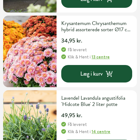
Krysantemum Chrysanthemum
hybrid assorterede sorter Ø17 cm
potte
34,95 kr.
Få leveret
Klik & Hent
i
13 centre
Læg i kurv
Lavendel Lavandula angustifolia
'Hidcote Blue' 2 liter potte
49,95 kr.
Få leveret
Klik & Hent
i
14 centre