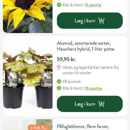
Klik & Hent
i
11 centre
Læg i kurv
Alunrod, assorterede sorter,
Heuchera hybrid, 1 liter potte
59,95 kr.
Varen og lagertal kan variere fra
center til center
Få leveret
Klik & Hent
i
16 centre
Læg i kurv
Påfugleblomst, flere farver,
3 FOR 75,-