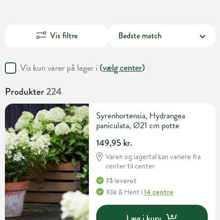
Vis filtre
Vis kun varer på lager i
(
vælg center
)
Produkter
224
Syrenhortensia, Hydrangea
paniculata, Ø21 cm potte
149,95 kr.
Varen og lagertal kan variere fra
center til center
Få leveret
Klik & Hent
i
14 centre
Læg i kurv