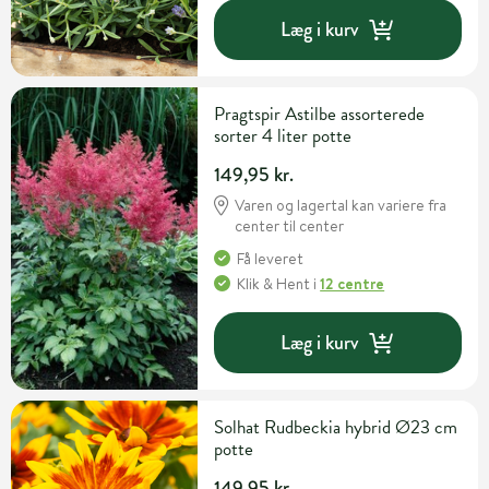
Læg i kurv
Pragtspir Astilbe assorterede
sorter 4 liter potte
149,95 kr.
Varen og lagertal kan variere fra
center til center
Få leveret
Klik & Hent
i
12 centre
Læg i kurv
Solhat Rudbeckia hybrid Ø23 cm
potte
149,95 kr.