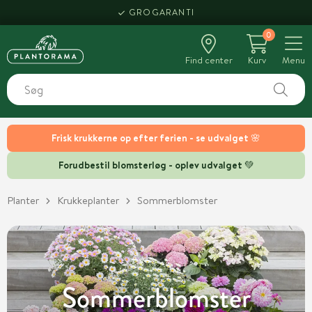
HENT SAMME DAG
0
Find center
Kurv
Menu
Frisk krukkerne op efter ferien - se udvalget 🌸
Forudbestil blomsterløg - oplev udvalget 💚
Planter
Krukkeplanter
Sommerblomster
Sommerblomster