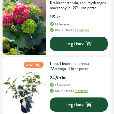
Krukkehortensia, rød, Hydrangea
macrophylla, Ø21 cm potte
119 kr.
Få leveret
Klik & Hent
i
13 centre
Læg i kurv
Efeu, Hedera hibernica
3 FOR 60,-
'Marengo', 1 liter potte
24,95 kr.
Få leveret
Klik & Hent
i
9 centre
Læg i kurv